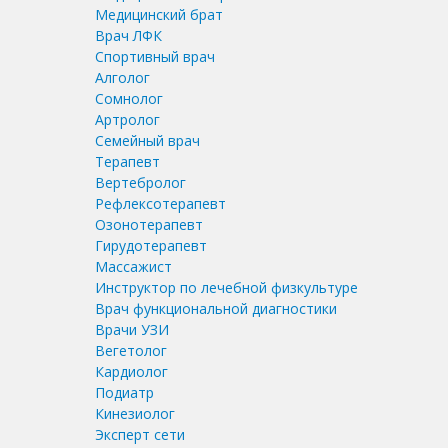
Медицинский брат
Врач ЛФК
Спортивный врач
Алголог
Сомнолог
Артролог
Семейный врач
Терапевт
Вертебролог
Рефлексотерапевт
Озонотерапевт
Гирудотерапевт
Массажист
Инструктор по лечебной физкультуре
Врач функциональной диагностики
Врачи УЗИ
Вегетолог
Кардиолог
Подиатр
Кинезиолог
Эксперт сети