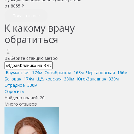
от
8855
₽
Показать все
К какому врачу
обратиться
Выберите станцию метро
Бауманская
174м
Октябрьская
163м
Чертановская
166м
Беговая
174м
Щёлковская
330м
Юго-Западная
330м
Отрадное
330м
Сбросить
Найдено врачей:
20
Много отзывов