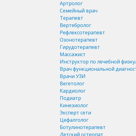
Артролог
Семейный врач
Терапевт
Вертебролог
Рефлексотерапевт
Озонотерапевт
Гирудотерапевт
Массажист
Инструктор по лечебной физку
Врач функциональной диагнос
Врачи УЗИ
Вегетолог
Кардиолог
Подиатр
Кинезиолог
Эксперт сети
Цефалголог
Ботулинотерапевт
Детский остеопат