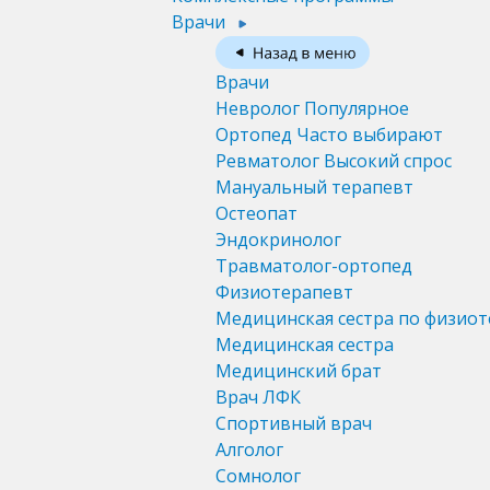
Врачи
Врачи
Невролог
Популярное
Ортопед
Часто выбирают
Ревматолог
Высокий спрос
Мануальный терапевт
Остеопат
Эндокринолог
Травматолог-ортопед
Физиотерапевт
Медицинская сестра по физио
Медицинская сестра
Медицинский брат
Врач ЛФК
Спортивный врач
Алголог
Сомнолог