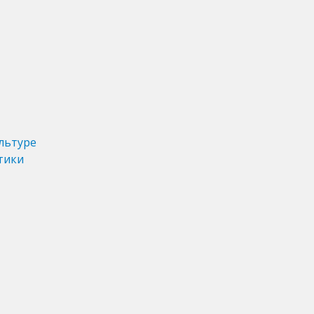
льтуре
тики