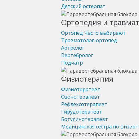
Детский остеопат
Ортопедия и травма
Ортопед
Часто выбирают
Травматолог-ортопед
Артролог
Вертебролог
Подиатр
Физиотерапия
Физиотерапевт
Озонотерапевт
Рефлексотерапевт
Гирудотерапевт
Ботулинотерапевт
Медицинская сестра по физио