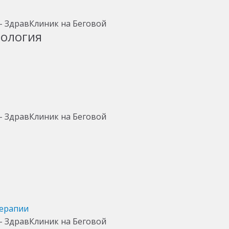
тология
терапии