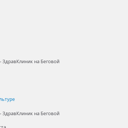
льтуре
ста