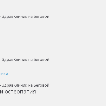
тики
и остеопатия