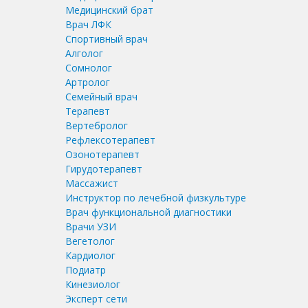
Медицинский брат
Врач ЛФК
Спортивный врач
Алголог
Сомнолог
Артролог
Семейный врач
Терапевт
Вертебролог
Рефлексотерапевт
Озонотерапевт
Гирудотерапевт
Массажист
Инструктор по лечебной физкультуре
Врач функциональной диагностики
Врачи УЗИ
Вегетолог
Кардиолог
Подиатр
Кинезиолог
Эксперт сети