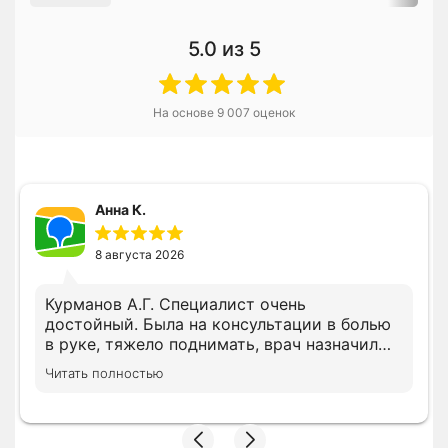
5.0
из 5
На основе
9 007
оценок
Анна К.
8 августа 2026
Курманов А.Г. Специалист очень
достойный. Была на консультации в болью
в руке, тяжело поднимать, врач назначил
все необходимое лечение сразу, просил
Читать полностью
дождать анализы несколько показателей,
на повторном приеме скорректировал
лечение с учетом показателей. В клинике с
вниманием относятся, следят за записью.