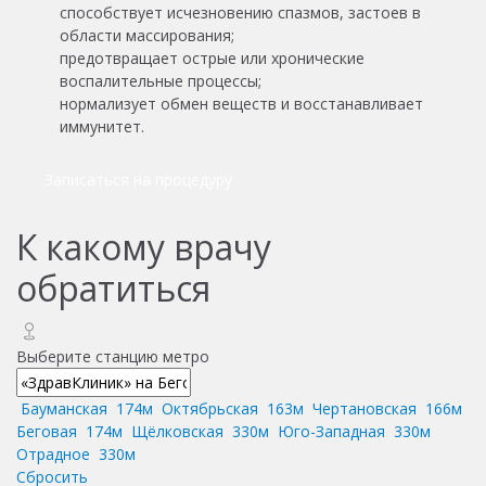
способствует исчезновению спазмов, застоев в
области массирования;
предотвращает острые или хронические
воспалительные процессы;
нормализует обмен веществ и восстанавливает
иммунитет.
Записаться на процедуру
К какому врачу
обратиться
Выберите станцию метро
Бауманская
174м
Октябрьская
163м
Чертановская
166м
Беговая
174м
Щёлковская
330м
Юго-Западная
330м
Отрадное
330м
Сбросить