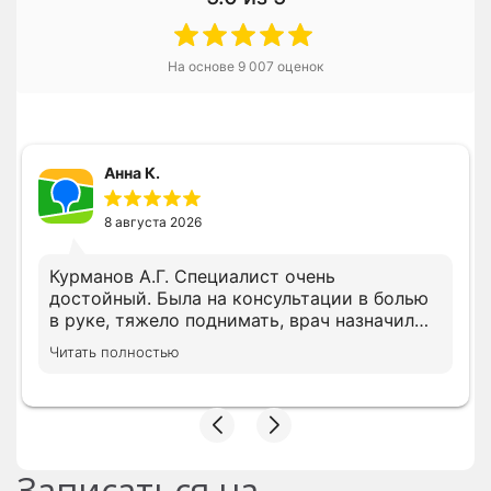
На основе
9 007
оценок
Анна К.
8 августа 2026
Курманов А.Г. Специалист очень
достойный. Была на консультации в болью
в руке, тяжело поднимать, врач назначил
все необходимое лечение сразу, просил
Читать полностью
дождать анализы несколько показателей,
на повторном приеме скорректировал
лечение с учетом показателей. В клинике с
вниманием относятся, следят за записью.
Записаться на