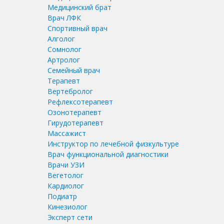
Медицинский брат
Врач ЛФК
Спортивный врач
Алголог
Сомнолог
Артролог
Семейный врач
Терапевт
Вертебролог
Рефлексотерапевт
Озонотерапевт
Гирудотерапевт
Массажист
Инструктор по лечебной физкультуре
Врач функциональной диагностики
Врачи УЗИ
Вегетолог
Кардиолог
Подиатр
Кинезиолог
Эксперт сети