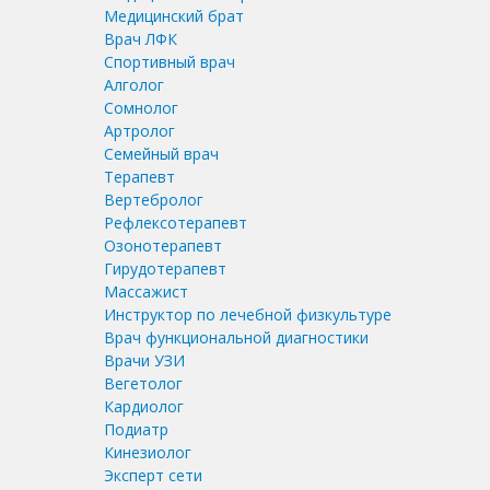
Медицинский брат
Врач ЛФК
Спортивный врач
Алголог
Сомнолог
Артролог
Семейный врач
Терапевт
Вертебролог
Рефлексотерапевт
Озонотерапевт
Гирудотерапевт
Массажист
Инструктор по лечебной физкультуре
Врач функциональной диагностики
Врачи УЗИ
Вегетолог
Кардиолог
Подиатр
Кинезиолог
Эксперт сети