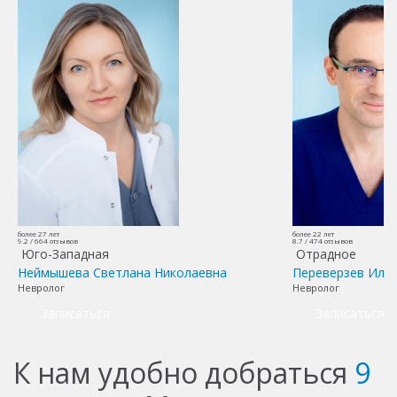
более 27 лет
более 22 лет
9.2 /
664
отзывов
8.7 /
474
отзывов
Юго-Западная
Отрадное
Неймышева Светлана Николаевна
Переверзев Иль
Невролог
Невролог
Записаться
Записаться
К нам удобно добраться
9