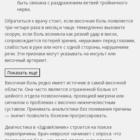
быть связана с раздражением ветвей тройничного
нерва.
Обратиться к врачу стоит, если височная боль появляется
три-четыре раза в месяц и чаще. Немедленно вызовите
скорую, если боль возникла как резкий удар в висок,
сопровождается потерей зрения, «мушками» перед глазами,
слабостью в руке или ноге с одной стороны, нарушением
речи. Эти признаки могут указывать на инсульт или
височный артериит.
Показать ещё
Височная боль редко имеет источник в самой височной
области. Она часто является отраженной болью от
шейного отдела позвоночника, проекцией мигрени или
сигналом о проблемах с височно-нижнечелюстным
суставом. Принимать анальгетики без понимания причины
— значит позволять болезни прогрессировать.
Диагностика в «ЗдравКлиник» строится на поиске
первопричины. Врач-невролог начинает с опроса: что