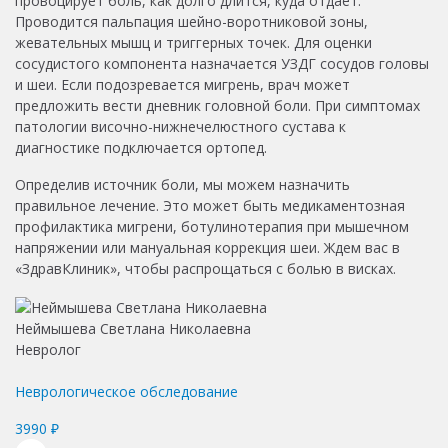
провоцирует боль, как долго длится, куда отдает.
Проводится пальпация шейно-воротниковой зоны,
жевательных мышц и триггерных точек. Для оценки
сосудистого компонента назначается УЗДГ сосудов головы
и шеи. Если подозревается мигрень, врач может
предложить вести дневник головной боли. При симптомах
патологии височно-нижнечелюстного сустава к
диагностике подключается ортопед.
Определив источник боли, мы можем назначить
правильное лечение. Это может быть медикаментозная
профилактика мигрени, ботулинотерапия при мышечном
напряжении или мануальная коррекция шеи. Ждем вас в
«ЗдравКлиник», чтобы распрощаться с болью в висках.
Неймышева Светлана Николаевна
Невролог
Неврологическое обследование
3990 ₽