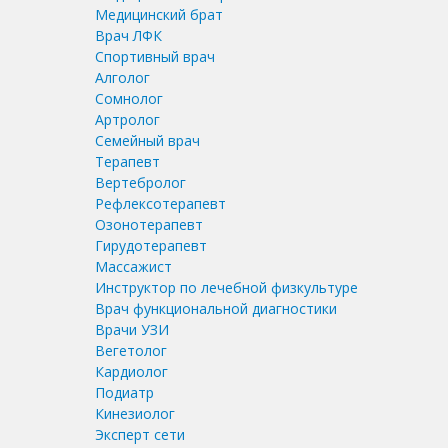
Медицинский брат
Врач ЛФК
Спортивный врач
Алголог
Сомнолог
Артролог
Семейный врач
Терапевт
Вертебролог
Рефлексотерапевт
Озонотерапевт
Гирудотерапевт
Массажист
Инструктор по лечебной физкультуре
Врач функциональной диагностики
Врачи УЗИ
Вегетолог
Кардиолог
Подиатр
Кинезиолог
Эксперт сети