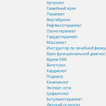
Артролог
Семейный врач
Терапевт
Вертебролог
Рефлексотерапевт
Озонотерапевт
Гирудотерапевт
Массажист
Инструктор по лечебной физку
Врач функциональной диагнос
Врачи УЗИ
Вегетолог
Кардиолог
Подиатр
Кинезиолог
Эксперт сети
Цефалголог
Ботулинотерапевт
Детский остеопат