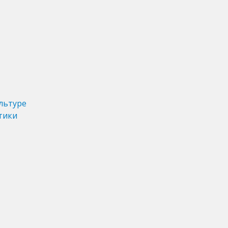
льтуре
тики