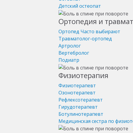
Детский остеопат
Ортопедия и травма
Ортопед
Часто выбирают
Травматолог-ортопед
Артролог
Вертебролог
Подиатр
Физиотерапия
Физиотерапевт
Озонотерапевт
Рефлексотерапевт
Гирудотерапевт
Ботулинотерапевт
Медицинская сестра по физио