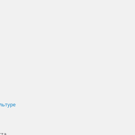
льтуре
ста