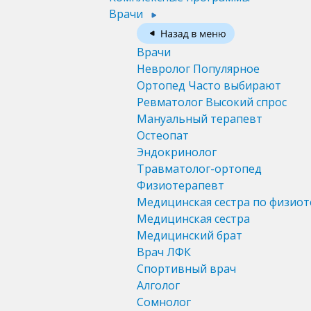
Врачи
Врачи
Невролог
Популярное
Ортопед
Часто выбирают
Ревматолог
Высокий спрос
Мануальный терапевт
Остеопат
Эндокринолог
Травматолог-ортопед
Физиотерапевт
Медицинская сестра по физио
Медицинская сестра
Медицинский брат
Врач ЛФК
Спортивный врач
Алголог
Сомнолог