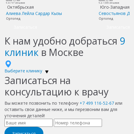
более 12 лет
более 22 лет
9.4 /
97
отзывов
9.2 /
345
отзывов
Октябрьская
Юго-Западная
Алиева Лейла Сардар Кызы
Севостьянов Дм
Ортопед
Ортопед
Записаться
Записаться
К нам удобно добраться
9
клиник
в Москве
Выберите клинику
Записаться на
консультацию к врачу
Вы можете позвонить по телефону
+7 499 116-52-67
или
оставить свои данные ниже, и мы перезвоним вам для
уточнения деталей!
Записаться