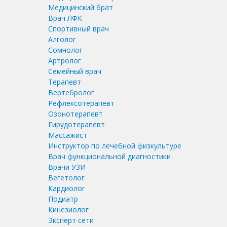
Медицинский брат
Врач ЛФК
Спортивный врач
Алголог
Сомнолог
Артролог
Семейный врач
Терапевт
Вертебролог
Рефлексотерапевт
Озонотерапевт
Гирудотерапевт
Массажист
Инструктор по лечебной физкультуре
Врач функциональной диагностики
Врачи УЗИ
Вегетолог
Кардиолог
Подиатр
Кинезиолог
Эксперт сети