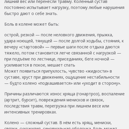
лишний вес или перенесли травму. Коленный сустав
постоянно испытывает нагрузку, поэтому любые нарушения
быстро дают о себе знать.
Боль в колене может быть:
острой, резкой — после неловкого движения, прыжка,
удара
ноющей, тянущей — после долгой ходьбы, стояния, к
вечеру
«стартовой» — первые шаги после отдыха даются
тяжело, потом становится легче
связанной с нагрузкой —
при подъёме по лестнице, приседаниях, беге
ночной —
усиливается в покое, мешает спать
Может появиться припухлость, чувство «жидкости» в
суставе, хруст при движениях, ощущение нестабильности
— будто колено «подкашивается» или «уходит в сторону».
Причины различаются: износ хряща (гонартроз), воспаление
(артрит, бурсит), повреждения менисков и связок,
последствия травм, перегрузка при лишнем весе или
интенсивных тренировках.
Колено — сложный сустав. В нём есть хрящ, мениски,
связки, сухожилия, синовиальная оболочка. Боль может