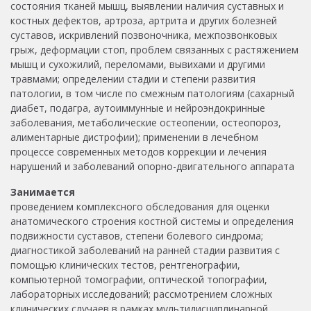
состояния тканей мышц, выявлении наличия суставных и
костных дефектов, артроза, артрита и других болезней
суставов, искривлений позвоночника, межпозвонковых
грыж, деформации стоп, проблем связанных с растяжением
мышц и сухожилий, переломами, вывихами и другими
травмами; определении стадии и степени развития
патологии, в том числе по смежным патологиям (сахарный
диабет, подагра, аутоиммунные и нейроэндокринные
заболевания, метаболические остеопении, остеопороз,
алиментарные дистрофии); применении в лечебном
процессе современных методов коррекции и лечения
нарушений и заболеваний опорно-двигательного аппарата
Занимается
проведением комплексного обследования для оценки
анатомического строения костной системы и определения
подвижности суставов, степени болевого синдрома;
диагностикой заболеваний на ранней стадии развития с
помощью клинических тестов, рентгенографии,
компьютерной томографии, оптической топографии,
лабораторных исследований; рассмотрением сложных
клинических случаев в рамках мультидисциплинарной