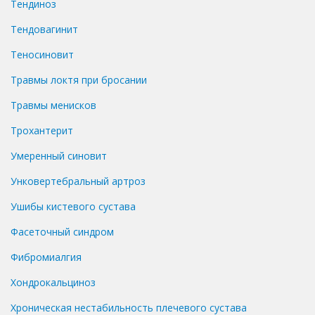
Тендиноз
Тендовагинит
Теносиновит
Травмы локтя при бросании
Травмы менисков
Трохантерит
Умеренный синовит
Унковертебральный артроз
Ушибы кистевого сустава
Фасеточный синдром
Фибромиалгия
Хондрокальциноз
Хроническая нестабильность плечевого сустава