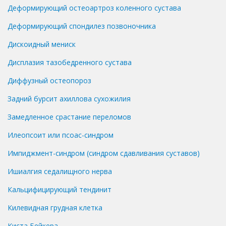
Деформирующий остеоартроз коленного сустава
Деформирующий спондилез позвоночника
Дискоидный мениск
Дисплазия тазобедренного сустава
Диффузный остеопороз
Задний бурсит ахиллова сухожилия
Замедленное срастание переломов
Илеопсоит или псоас-синдром
Импиджмент-синдром (синдром сдавливания суставов)
Ишиалгия седалищного нерва
Кальцифицирующий тендинит
Килевидная грудная клетка
Киста Бейкера