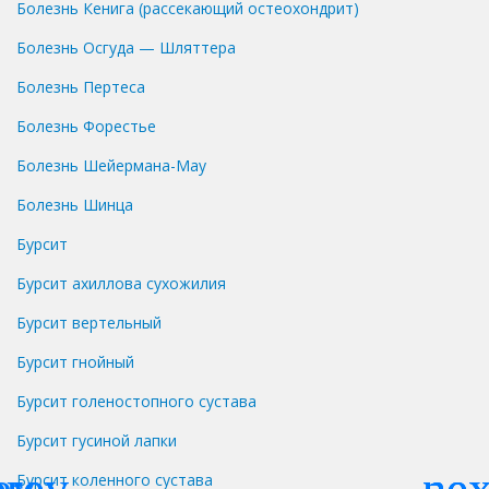
Болезнь Кенига (рассекающий остеохондрит)
Болезнь Осгуда — Шляттера
Болезнь Пертеса
Болезнь Форестье
Болезнь Шейермана-Мау
Болезнь Шинца
Бурсит
Бурсит ахиллова сухожилия
Бурсит вертельный
Бурсит гнойный
Бурсит голеностопного сустава
Бурсит гусиной лапки
Бурсит коленного сустава