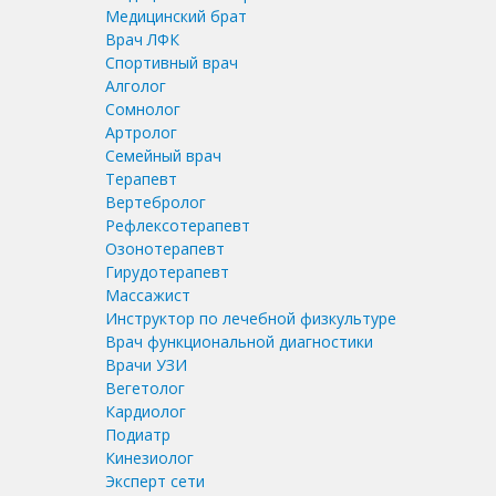
Медицинский брат
Врач ЛФК
Спортивный врач
Алголог
Сомнолог
Артролог
Семейный врач
Терапевт
Вертебролог
Рефлексотерапевт
Озонотерапевт
Гирудотерапевт
Массажист
Инструктор по лечебной физкультуре
Врач функциональной диагностики
Врачи УЗИ
Вегетолог
Кардиолог
Подиатр
Кинезиолог
Эксперт сети