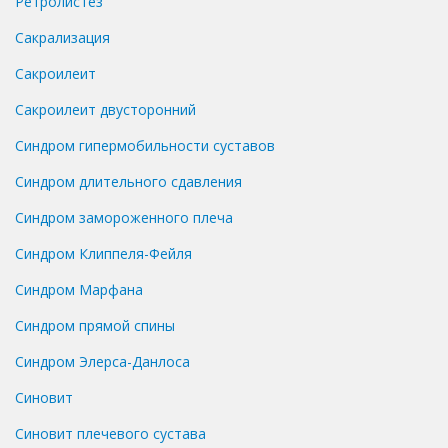
Ретролистез
Сакрализация
Сакроилеит
Сакроилеит двусторонний
Синдром гипермобильности суставов
Синдром длительного сдавления
Синдром замороженного плеча
Синдром Клиппеля-Фейля
Синдром Марфана
Синдром прямой спины
Синдром Элерса-Данлоса
Синовит
Синовит плечевого сустава