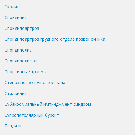
Сколиоз
Спондилит
Спондилоартроз
Спондилоартроз грудного отдела позвоночника
Спондилолиз
Спондилолистез
Спортивные травмы
Стеноз позвоночного канала
Стилоидит
Субакромиальный импинджмент-синдром
Супрапателлярный бурсит
Тендинит