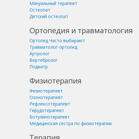
Мануальный терапевт
Остеопат
Детский остеопат
Ортопедия и травматология
Ортопед
Часто выбирают
Травматолог-ортопед
Артролог
Вертебролог
Подиатр
Физиотерапия
Физиотерапевт
Озонотерапевт
Рефлексотерапевт
Гирудотерапевт
Ботулинотерапевт
Медицинская сестра по физиотерапии
Терапия