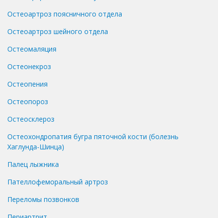
Остеоартроз поясничного отдела
Остеоартроз шейного отдела
Остеомаляция
Остеонекроз
Остеопения
Остеопороз
Остеосклероз
Остеохондропатия бугра пяточной кости (болезнь
Хаглунда-Шинца)
Палец лыжника
Пателлофеморальный артроз
Переломы позвонков
Периартрит