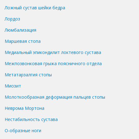
Ложный сустав шейки бедра
Лордоз
Люмбализация
Маршевая стопа
Медиальный эпикондилит локтевого сустава
Межпозвонковая грыжа поясничного отдела
Метатарзалгия стопы
Миозит
Молоткообразная деформация пальцев стопы
Неврома Мортона
Нестабильность сустава
О-образные ноги