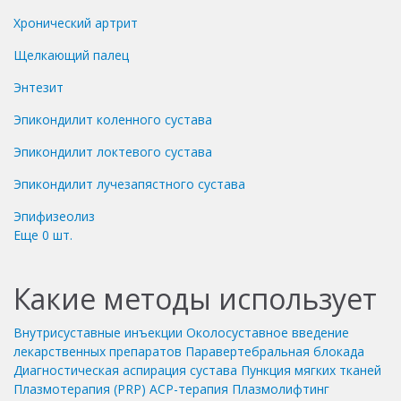
Хронический артрит
Щелкающий палец
Энтезит
Эпикондилит коленного сустава
Эпикондилит локтевого сустава
Эпикондилит лучезапястного сустава
Эпифизеолиз
Еще
0
шт.
Какие методы использует
Внутрисуставные инъекции
Околосуставное введение
лекарственных препаратов
Паравертебральная блокада
Диагностическая аспирация сустава
Пункция мягких тканей
Плазмотерапия (PRP)
ACP-терапия
Плазмолифтинг