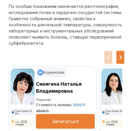
По особым показаниям назначается рентгенография,
исследования почек и сердечно-сосудистой системы.
Грамотно собранный анамнез, свойства и
особенности длительной температуры, совокупность
лабораторных и инструментальных обследований
позволяют выявить болезнь, ставшую первопричиной
субфебрилитета.
Бауманская
Синягина Наталья
Ч
Владимировна
И
Терапевт
Те
Стоимость приема:
3000 Р.
Ст
3600 Р.
10
Стаж Более 24
Стаж Более 34
лет
лет
Записаться
302
209
9.3 /
9.3 /
отзывов
отзывов