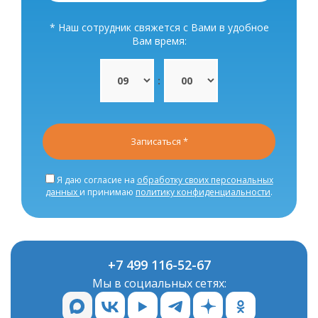
* Наш сотрудник свяжется с Вами в удобное
Вам время:
:
Записаться
*
Я даю согласие на
обработку своих персональных
данных
и принимаю
политику конфиденциальности
.
+7 499 116-52-67
Мы в социальных сетях: