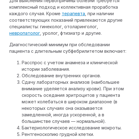
Для выяснения первопричины болезни требуется
комплексный подход и коллективная проработка
каждого случая. Кроме
терапевта
, при наличии
соответствующих показаний привлекаются другие
специалисты: гинеколог, отоларинголог,
невропатолог
, уролог, фтизиатр и другие.
Диагностический минимум при обследовании
пациента с длительным субфебрилитетом включает:
Расспрос с учетом анамнеза и клинической
истории заболевания.
Обследование внутренних органов.
Сдачу лабораторных анализов (наибольшее
внимание уделяется анализу крови). При этом
скорость оседания эритроцитов у пациента
может колебаться в широком диапазоне (в
некоторых случаях она оказывается
замедленной, иногда ускоренной, а в
большинстве случаев — нормальной).
Бактериологическое исследование мокроты.
Рентгеноскопию грудной клетки.