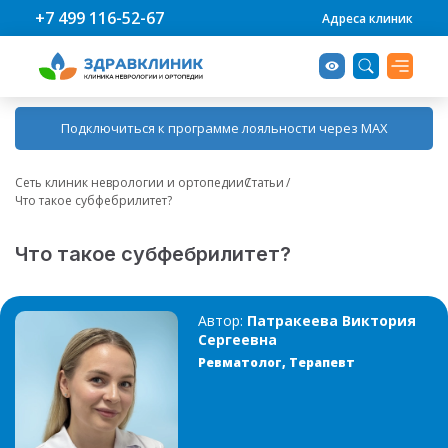
+7 499 116-52-67
Адреса клиник
Подключиться к программе лояльности через MAX
Сеть клиник неврологии и ортопедии
Статьи
Услуги и цены
Врачи
Клиники
О компании
Что такое субфебрилитет?
Услуги
Невролог
О нас
Бауманская
Популярное
Что такое субфебрилитет?
Спартаковская ул., д. 24
Диагностика
Ортопед
Новости
Часто выбирают
Беговая
Автор:
Патракеева Виктория
Сергеевна
Получить консультацию
Ревматолог
Хорошевское ш., д. 12, корп. 1
Сми о нас
Высокий спрос
Ревматолог, Терапевт
Октябрьская
Цены
Мануальный терапевт
Статьи
Ленинский пр-т, д. 2А
Детская неврология
Остеопат
Вакансии