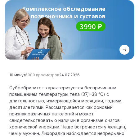
Комплексное обследование
Сомнолог
позвоночника и суставов
Артролог
3990 ₽
Семейный врач
Терапевт
Вертебролог
10 минут
6080 просмотров
24.07.2026
Рефлексотерапевт
Субфебрилитет характеризуется беспричинным
повышением температуры тела (37,1–38 °C) с
Озонотерапевт
длительностью, измеряющейся месяцами, годами,
десятилетиями. Рассматривается как фоновый
Гирудотерапевт
признак различных патологий и может
свидетельствовать о наличии в организме очагов
Массажист
хронической инфекции. Чаще встречается у женщин,
чем у мужчин. Лихорадка наблюдается непрерывно