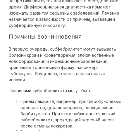
на протяжении суток или возникает в определенное
Инструктор по лечебной
время. Дифференциальная
диагностика
поможет
физкультуре
избежать развития серьезных заболеваний. Лечение
назначается в зависимости от причины, вызвавшей
Врач функциональной
субфебрильную лихорадку.
диагностики
Причины возникновения
Врачи УЗИ
В первую очередь, субфебрилитет могут вызывать
Вегетолог
болезни крови и кроветворения, злокачественные
новообразования и инфекционные заболевания,
принявшие хроническую форму, например,
Кардиолог
туберкулез, бруцеллез, герпес, паразитарные
инвазии.
Подиатр
Причинами субфебрилитета могут быть:
Кинезиолог
Прием лекарств, например, противоопухолевых
препаратов, цефалоспоринов, пенициллинов,
Эксперт сети
барбитуратов. При этом наблюдается легкий
субфебрилитет,
проходящий через 48 часов
Цефалголог
после отмены лекарства.