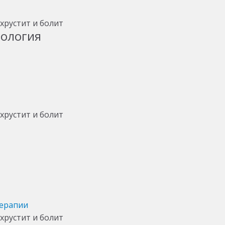
тология
терапии