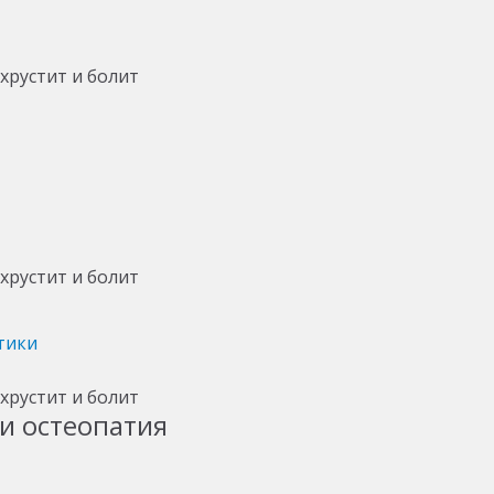
тики
и остеопатия