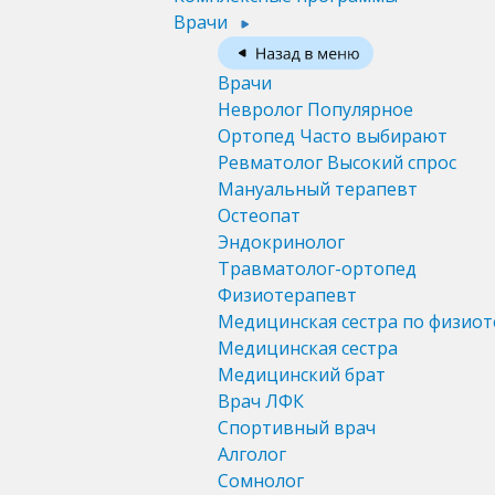
Врачи
Врачи
Невролог
Популярное
Ортопед
Часто выбирают
Ревматолог
Высокий спрос
Мануальный терапевт
Остеопат
Эндокринолог
Травматолог-ортопед
Физиотерапевт
Медицинская сестра по физио
Медицинская сестра
Медицинский брат
Врач ЛФК
Спортивный врач
Алголог
Сомнолог