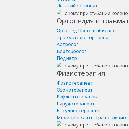
Детский остеопат
Ортопедия и травма
Ортопед
Часто выбирают
Травматолог-ортопед
Артролог
Вертебролог
Подиатр
Физиотерапия
Физиотерапевт
Озонотерапевт
Рефлексотерапевт
Гирудотерапевт
Ботулинотерапевт
Медицинская сестра по физио