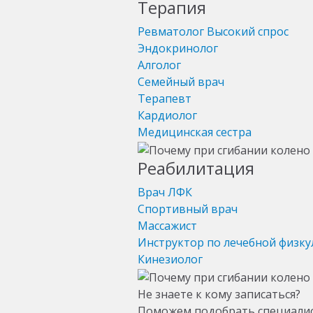
Терапия
Ревматолог
Высокий спрос
Эндокринолог
Алголог
Семейный врач
Терапевт
Кардиолог
Медицинская сестра
Реабилитация
Врач ЛФК
Спортивный врач
Массажист
Инструктор по лечебной физку
Кинезиолог
Не знаете к кому записаться?
Поможем подобрать специали