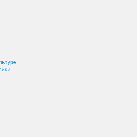
льтуре
тики