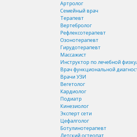
Артролог
Семейный врач
Терапевт
Вертебролог
Рефлексотерапевт
Озонотерапевт
Гирудотерапевт
Массажист
Инструктор по лечебной физку
Врач функциональной диагнос
Врачи УЗИ
Вегетолог
Кардиолог
Подиатр
Кинезиолог
Эксперт сети
Цефалголог
Ботулинотерапевт
Детский остеопат