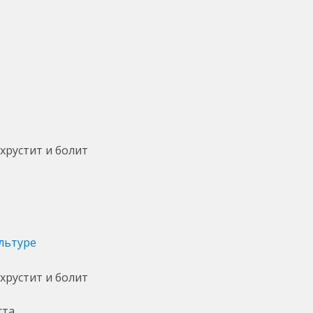
льтуре
ста