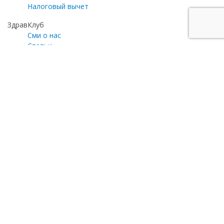
Налоговый вычет
ЗдравКлуб
Сми о нас
Статьи
Газета «Медицинский эксперт»
Программа лояльности
Личный кабинет
Почта для общих вопросов
zayavka@zdravclinic.ru
Написать директору
otzyv@zdravclinic.ru
Мы принимаем к оплате:
© 2008-2025. Все права защищены. version 1.3b
Обращаем ваше внимание, что вся информация, включая
цены, предоставлена для ознакомления и не является
публичной офертой (ст.435 ГК РФ, ст. 437 ГК РФ). Имеются