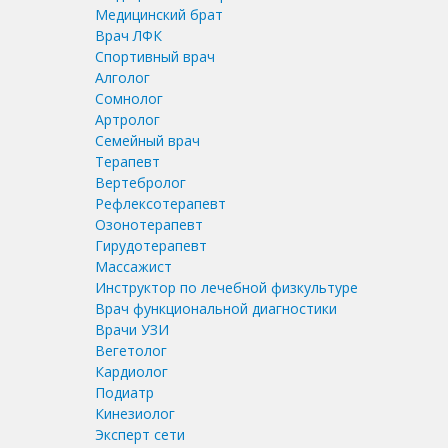
Медицинский брат
Врач ЛФК
Спортивный врач
Алголог
Сомнолог
Артролог
Семейный врач
Терапевт
Вертебролог
Рефлексотерапевт
Озонотерапевт
Гирудотерапевт
Массажист
Инструктор по лечебной физкультуре
Врач функциональной диагностики
Врачи УЗИ
Вегетолог
Кардиолог
Подиатр
Кинезиолог
Эксперт сети