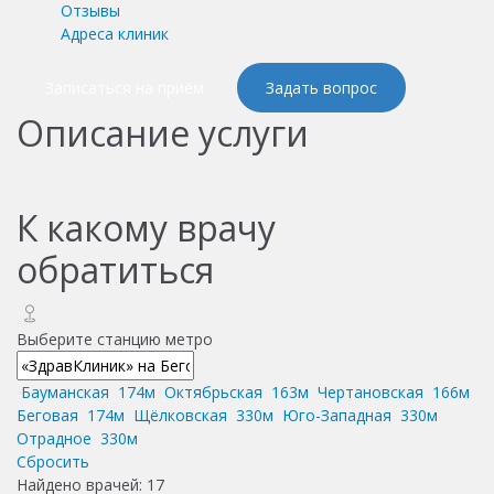
Отзывы
Адреса клиник
Записаться на приём
Задать вопрос
Описание услуги
К какому врачу
обратиться
Выберите станцию метро
Бауманская
174м
Октябрьская
163м
Чертановская
166м
Беговая
174м
Щёлковская
330м
Юго-Западная
330м
Отрадное
330м
Сбросить
Найдено врачей:
17