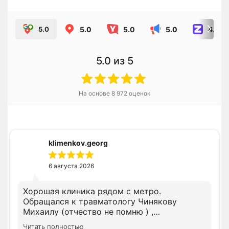
5.0
5.0
5.0
4.8
5.0
5.0
из 5
На основе
8 972
оценок
klimenkov.georg
6 августа 2026
Хорошая клиника рядом с метро.
Обращался к травматологу Чинякову
Михаилу (отчество не помню ) ,
компетентный врач , разъяснил доходчиво .
Читать полностью