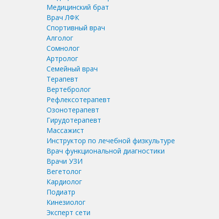
Медицинский брат
Врач ЛФК
Спортивный врач
Алголог
Сомнолог
Артролог
Семейный врач
Терапевт
Вертебролог
Рефлексотерапевт
Озонотерапевт
Гирудотерапевт
Массажист
Инструктор по лечебной физкультуре
Врач функциональной диагностики
Врачи УЗИ
Вегетолог
Кардиолог
Подиатр
Кинезиолог
Эксперт сети