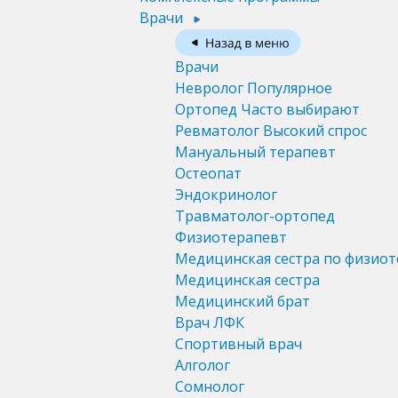
Врачи
Врачи
Невролог
Популярное
Ортопед
Часто выбирают
Ревматолог
Высокий спрос
Мануальный терапевт
Остеопат
Эндокринолог
Травматолог-ортопед
Физиотерапевт
Медицинская сестра по физио
Медицинская сестра
Медицинский брат
Врач ЛФК
Спортивный врач
Алголог
Сомнолог