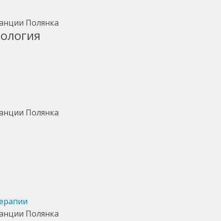
тология
терапии