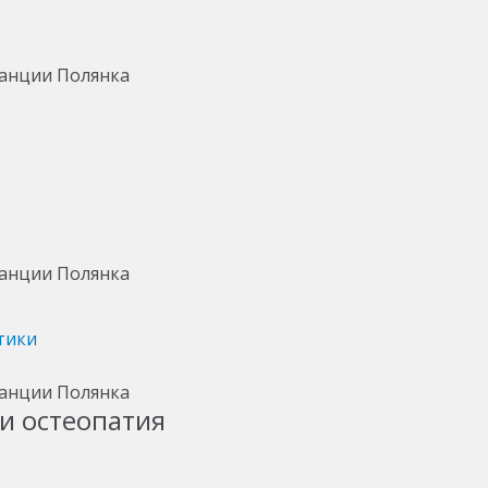
тики
и остеопатия