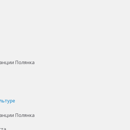
льтуре
ста