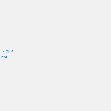
льтуре
тики