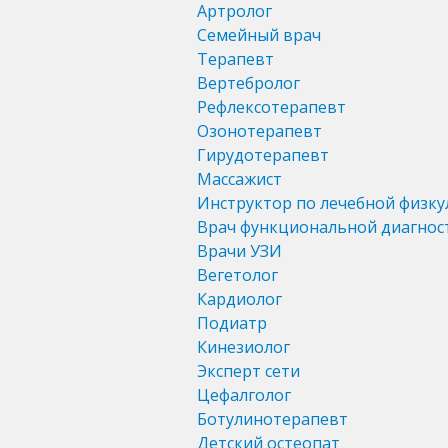
Артролог
Семейный врач
Терапевт
Вертебролог
Рефлексотерапевт
Озонотерапевт
Гирудотерапевт
Массажист
Инструктор по лечебной физку
Врач функциональной диагнос
Врачи УЗИ
Вегетолог
Кардиолог
Подиатр
Кинезиолог
Эксперт сети
Цефалголог
Ботулинотерапевт
Детский остеопат