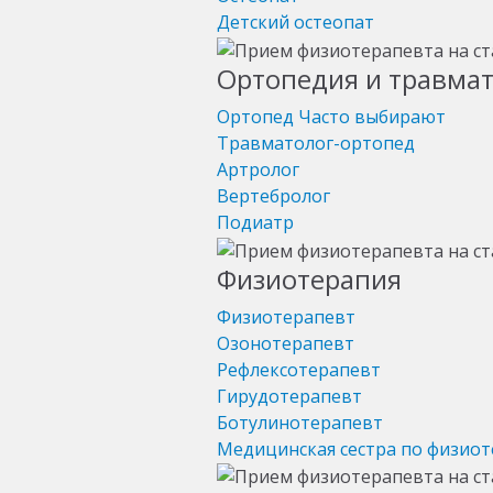
Детский остеопат
Ортопедия и травма
Ортопед
Часто выбирают
Травматолог-ортопед
Артролог
Вертебролог
Подиатр
Физиотерапия
Физиотерапевт
Озонотерапевт
Рефлексотерапевт
Гирудотерапевт
Ботулинотерапевт
Медицинская сестра по физио