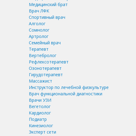
Медицинский брат
Врач ЛФК
Спортивный врач
Алголог
Сомнолог
Артролог
Семейный врач
Терапевт
Вертебролог
Рефлексотерапевт
Озонотерапевт
Гирудотерапевт
Массажист
Инструктор по лечебной физкультуре
Врач функциональной диагностики
Врачи УЗИ
Вегетолог
Кардиолог
Подиатр
Кинезиолог
Эксперт сети