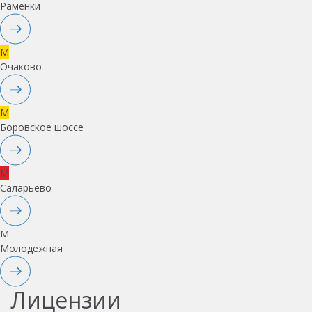
Раменки
M
Очаково
M
Боровское шоссе
M
Саларьево
M
Молодежная
Лицензии