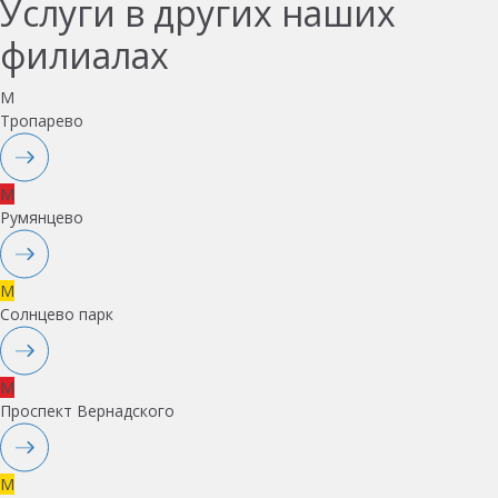
Услуги в других наших
филиалах
M
Тропарево
M
Румянцево
M
Солнцево парк
M
Проспект Вернадского
M