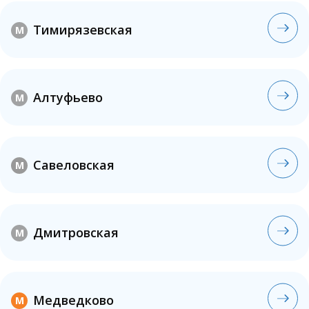
Тимирязевская
M
Алтуфьево
M
Савеловская
M
Дмитровская
M
Медведково
M