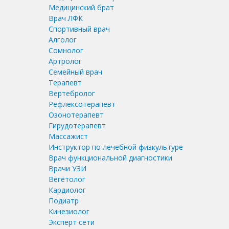
Медицинский брат
Врач ЛФК
Спортивный врач
Алголог
Сомнолог
Артролог
Семейный врач
Терапевт
Вертебролог
Рефлексотерапевт
Озонотерапевт
Гирудотерапевт
Массажист
Инструктор по лечебной физкультуре
Врач функциональной диагностики
Врачи УЗИ
Вегетолог
Кардиолог
Подиатр
Кинезиолог
Эксперт сети