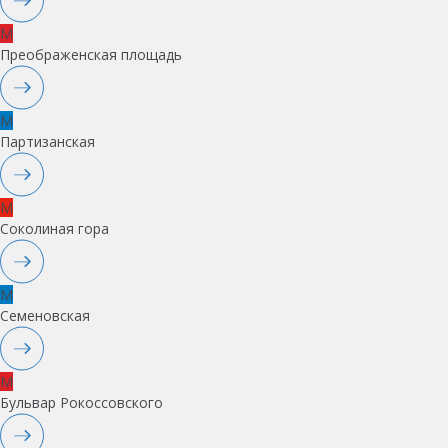
M
Преображенская площадь
M
Партизанская
M
Соколиная гора
M
Семеновская
M
Бульвар Рокоссовского