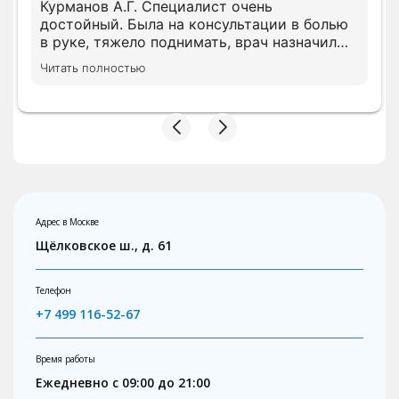
Курманов А.Г. Специалист очень
достойный. Была на консультации в болью
в руке, тяжело поднимать, врач назначил
все необходимое лечение сразу, просил
Читать полностью
дождать анализы несколько показателей,
на повторном приеме скорректировал
лечение с учетом показателей. В клинике с
вниманием относятся, следят за записью.
Адрес в Москве
Щёлковское ш., д. 61
Телефон
+7 499 116-52-67
Время работы
Ежедневно с 09:00 до 21:00