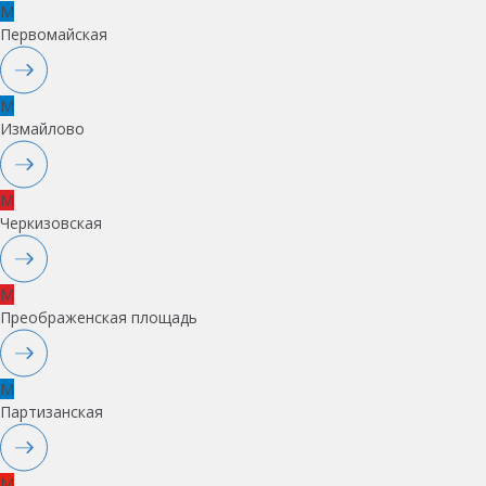
M
Первомайская
M
Измайлово
M
Черкизовская
M
Преображенская площадь
M
Партизанская
M