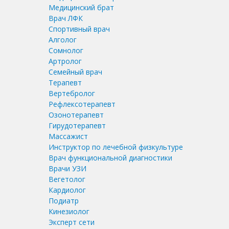
Медицинский брат
Врач ЛФК
Спортивный врач
Алголог
Сомнолог
Артролог
Семейный врач
Терапевт
Вертебролог
Рефлексотерапевт
Озонотерапевт
Гирудотерапевт
Массажист
Инструктор по лечебной физкультуре
Врач функциональной диагностики
Врачи УЗИ
Вегетолог
Кардиолог
Подиатр
Кинезиолог
Эксперт сети