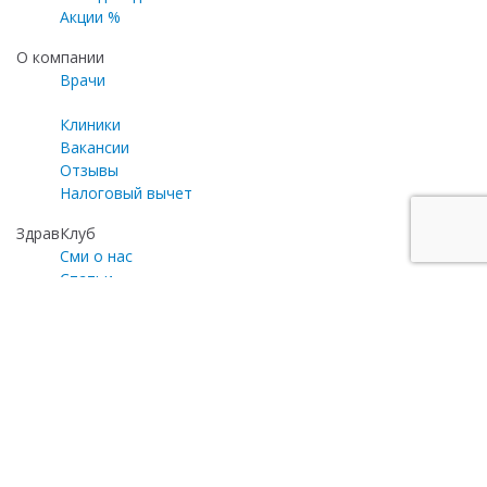
Акции %
О компании
Врачи
Клиники
Вакансии
Отзывы
Налоговый вычет
ЗдравКлуб
Сми о нас
Статьи
Газета «Медицинский эксперт»
Программа лояльности
Личный кабинет
Почта для общих вопросов
zayavka@zdravclinic.ru
Написать директору
otzyv@zdravclinic.ru
Мы принимаем к оплате: