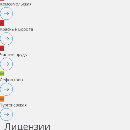
Комсомольская
M
Красные Ворота
M
Чистые пруды
M
Лефортово
M
Тургеневская
Лицензии