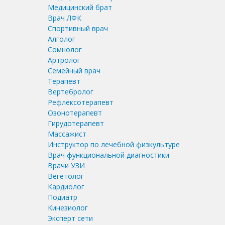
Медицинский брат
Врач ЛФК
Спортивный врач
Алголог
Сомнолог
Артролог
Семейный врач
Терапевт
Вертебролог
Рефлексотерапевт
Озонотерапевт
Гирудотерапевт
Массажист
Инструктор по лечебной физкультуре
Врач функциональной диагностики
Врачи УЗИ
Вегетолог
Кардиолог
Подиатр
Кинезиолог
Эксперт сети