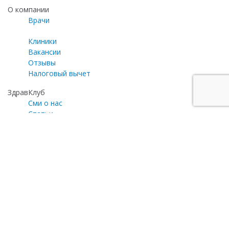
О компании
Врачи
Клиники
Вакансии
Отзывы
Налоговый вычет
ЗдравКлуб
Сми о нас
Статьи
Газета «Медицинский эксперт»
Программа лояльности
Личный кабинет
Почта для общих вопросов
zayavka@zdravclinic.ru
Написать директору
otzyv@zdravclinic.ru
Мы принимаем к оплате: