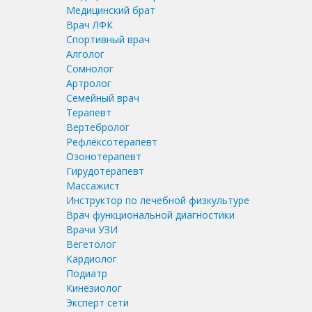
Медицинский брат
Врач ЛФК
Спортивный врач
Алголог
Сомнолог
Артролог
Семейный врач
Терапевт
Вертебролог
Рефлексотерапевт
Озонотерапевт
Гирудотерапевт
Массажист
Инструктор по лечебной физкультуре
Врач функциональной диагностики
Врачи УЗИ
Вегетолог
Кардиолог
Подиатр
Кинезиолог
Эксперт сети