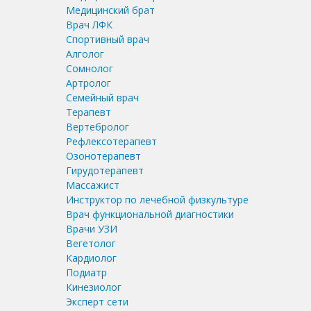
Медицинский брат
Врач ЛФК
Спортивный врач
Алголог
Сомнолог
Артролог
Семейный врач
Терапевт
Вертебролог
Рефлексотерапевт
Озонотерапевт
Гирудотерапевт
Массажист
Инструктор по лечебной физкультуре
Врач функциональной диагностики
Врачи УЗИ
Вегетолог
Кардиолог
Подиатр
Кинезиолог
Эксперт сети