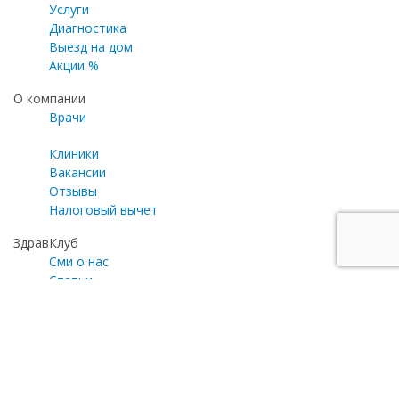
Услуги
Диагностика
Выезд на дом
Акции %
О компании
Врачи
Клиники
Вакансии
Отзывы
Налоговый вычет
ЗдравКлуб
Сми о нас
Статьи
Газета «Медицинский эксперт»
Программа лояльности
Личный кабинет
Почта для общих вопросов
zayavka@zdravclinic.ru