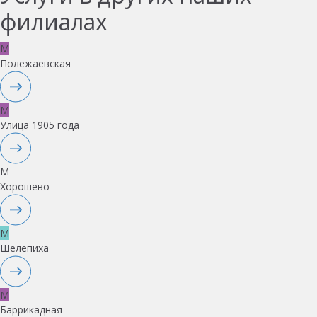
филиалах
M
Полежаевская
M
Улица 1905 года
M
Хорошево
M
Шелепиха
M
Баррикадная