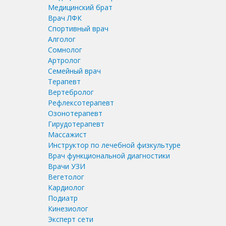
Медицинский брат
Врач ЛФК
Спортивный врач
Алголог
Сомнолог
Артролог
Семейный врач
Терапевт
Вертебролог
Рефлексотерапевт
Озонотерапевт
Гирудотерапевт
Массажист
Инструктор по лечебной физкультуре
Врач функциональной диагностики
Врачи УЗИ
Вегетолог
Кардиолог
Подиатр
Кинезиолог
Эксперт сети