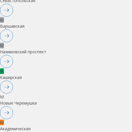
Севастопольская
M
Варшавская
M
Нахимовский проспект
M
Каширская
M
Новые Черемушки
M
Академическая