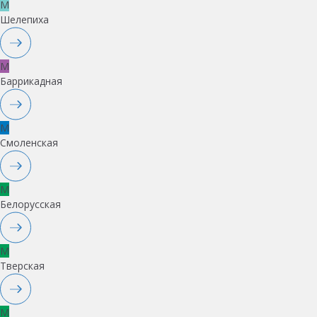
M
Шелепиха
M
Баррикадная
M
Смоленская
M
Белорусская
M
Тверская
M