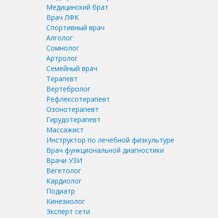
Медицинский брат
Врач ЛФК
Спортивный врач
Алголог
Сомнолог
Артролог
Семейный врач
Терапевт
Вертебролог
Рефлексотерапевт
Озонотерапевт
Гирудотерапевт
Массажист
Инструктор по лечебной физкультуре
Врач функциональной диагностики
Врачи УЗИ
Вегетолог
Кардиолог
Подиатр
Кинезиолог
Эксперт сети