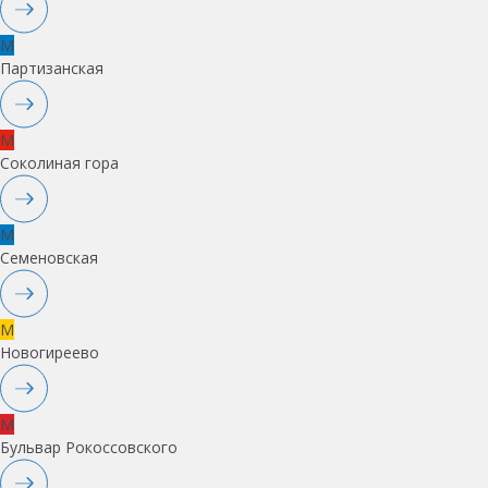
M
Партизанская
M
Соколиная гора
M
Семеновская
M
Новогиреево
M
Бульвар Рокоссовского