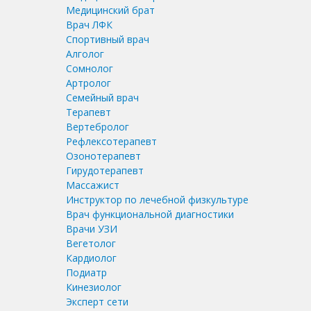
Медицинский брат
Врач ЛФК
Спортивный врач
Алголог
Сомнолог
Артролог
Семейный врач
Терапевт
Вертебролог
Рефлексотерапевт
Озонотерапевт
Гирудотерапевт
Массажист
Инструктор по лечебной физкультуре
Врач функциональной диагностики
Врачи УЗИ
Вегетолог
Кардиолог
Подиатр
Кинезиолог
Эксперт сети