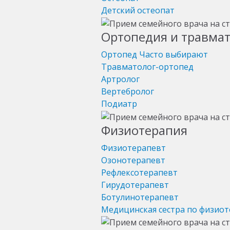
Детский остеопат
Ортопедия и травма
Ортопед
Часто выбирают
Травматолог-ортопед
Артролог
Вертебролог
Подиатр
Физиотерапия
Физиотерапевт
Озонотерапевт
Рефлексотерапевт
Гирудотерапевт
Ботулинотерапевт
Медицинская сестра по физио