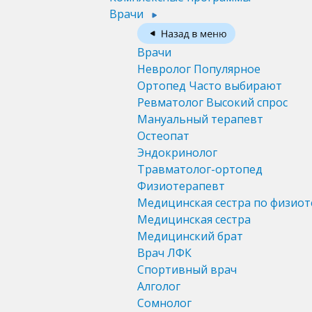
Врачи
Врачи
Невролог
Популярное
Ортопед
Часто выбирают
Ревматолог
Высокий спрос
Мануальный терапевт
Остеопат
Эндокринолог
Травматолог-ортопед
Физиотерапевт
Медицинская сестра по физио
Медицинская сестра
Медицинский брат
Врач ЛФК
Спортивный врач
Алголог
Сомнолог