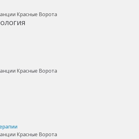
тология
терапии