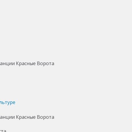
льтуре
ста