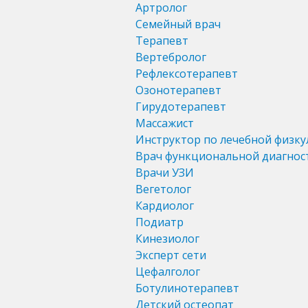
Артролог
Семейный врач
Терапевт
Вертебролог
Рефлексотерапевт
Озонотерапевт
Гирудотерапевт
Массажист
Инструктор по лечебной физку
Врач функциональной диагнос
Врачи УЗИ
Вегетолог
Кардиолог
Подиатр
Кинезиолог
Эксперт сети
Цефалголог
Ботулинотерапевт
Детский остеопат