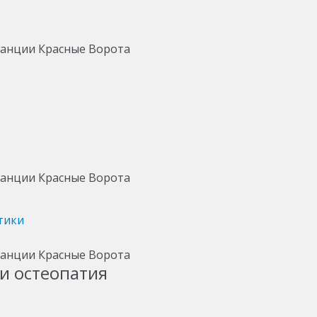
тики
и остеопатия