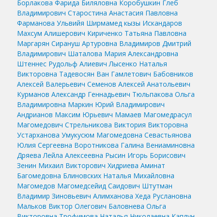
Борлакова Фарида Биляловна
Коробушкин Глеб
Владимирович
Старостина Анастасия Павловна
Фарманова Ульвийя Ширмамед кызы
Искандаров
Махсум Алишерович
Кириченко Татьяна Павловна
Маргарян Сирануш Артуровна
Владимиров Дмитрий
Владимирович
Шаталова Мария Александровна
Штеннес Рудольф Алиевич
Лысенко Наталья
Викторовна
Тадевосян Ван Гамлетович
Бабовников
Алексей Валерьевич
Семенов Алексей Анатольевич
Курманов Александр Геннадьевич
Тюльпакова Ольга
Владимировна
Маркин Юрий Владимирович
Андрианов Максим Юрьевич
Мамаев Магомедрасул
Магомедович
Стрельникова Виктория Викторовна
Устарханова Умукусюм Магомедовна
Севастьянова
Юлия Сергеевна
Воротникова Галина Вениаминовна
Дряева Лейла Алексеевна
Рысин Игорь Борисович
Зенин Михаил Викторович
Хидриева Аминат
Багомедовна
Блиновских Наталья Михайловна
Магомедов Магомедсейид Саидович
Штутман
Владимир Зиновьевич
Алимханова Хеда Руслановна
Мальков Виктор Олегович
Баловнева Ольга
Викторовна
Трофимова Наталья Николаевна
Каплун