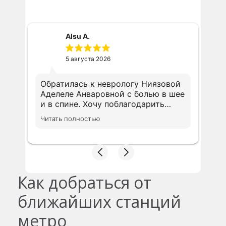
Alsu A.
5 августа 2026
Обратилась к неврологу Ниязовой
Аделеле Анваровной с болью в шее
и в спине. Хочу поблагодарить
доктора за внимательность. На
Читать полностью
приеме доктор посмотрела
имеющуюся диагностику и дала
свой комментарий. Ответила на
все вопросы понятным языком.
Доктор осмотрела меня полностью
и методом польпации.
Как добраться от
Доназначила диагностику, чтобы
разобраться в моей ситуации.
ближайших станций
Очень понравилось отношение
метро
доктора. Профессионал своего
дела. Ни чего лишнего не было