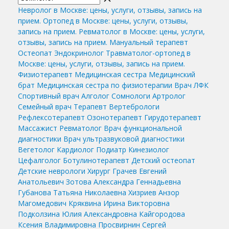
Невролог в Москве: цены, услуги, отзывы, запись на
прием.
Ортопед в Москве: цены, услуги, отзывы,
запись на прием.
Ревматолог в Москве: цены, услуги,
отзывы, запись на прием.
Мануальный терапевт
Остеопат
Эндокринолог
Травматолог-ортопед в
Москве: цены, услуги, отзывы, запись на прием.
Физиотерапевт
Медицинская сестра
Медицинский
брат
Медицинская сестра по физиотерапии
Врач ЛФК
Спортивный врач
Алголог
Сомнологи
Артролог
Семейный врач
Терапевт
Вертебрологи
Рефлексотерапевт
Озонотерапевт
Гирудотерапевт
Массажист
Ревматолог
Врач функциональной
диагностики
Врач ультразвуковой диагностики
Вегетолог
Кардиолог
Подиатр
Кинезиолог
Цефалголог
Ботулинотерапевт
Детский остеопат
Детские неврологи
Хирург
Грачев Евгений
Анатольевич
Зотова Александра Геннадьевна
Губанова Татьяна Николаевна
Хизриев Анзор
Магомедович
Кряквина Ирина Викторовна
Подколзина Юлия Александровна
Кайгородова
Ксения Владимировна
Просвирнин Сергей