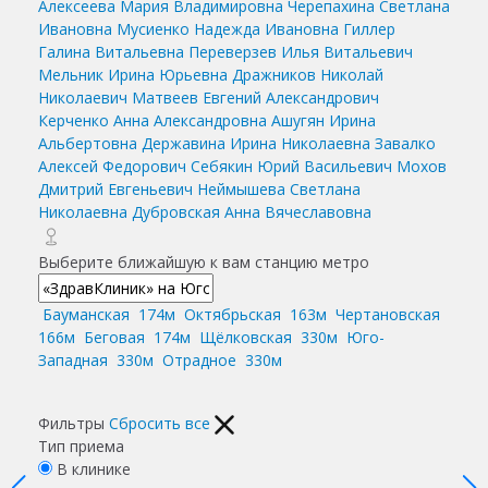
Алексеева Мария Владимировна
Черепахина Светлана
Ивановна
Мусиенко Надежда Ивановна
Гиллер
Галина Витальевна
Переверзев Илья Витальевич
Мельник Ирина Юрьевна
Дражников Николай
Николаевич
Матвеев Евгений Александрович
Керченко Анна Александровна
Ашугян Ирина
Альбертовна
Державина Ирина Николаевна
Завалко
Алексей Федорович
Себякин Юрий Васильевич
Мохов
Дмитрий Евгеньевич
Неймышева Светлана
Николаевна
Дубровская Анна Вячеславовна
Выберите ближайшую к вам станцию метро
Бауманская
174м
Октябрьская
163м
Чертановская
166м
Беговая
174м
Щёлковская
330м
Юго-
Западная
330м
Отрадное
330м
Фильтры
Сбросить все
Тип приема
В клинике