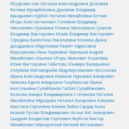
Юсуфович
Хан Наталья Александровна
Долгиева
Фатима Мухарбековна
Духовник Владимир
Аркадьевич
Курбач Наталия Михайловна
Боткин
Игорь Константинович
Головкин Владимир
Николаевич
Кузьмина Полина Николаевна
Суханов
Владимир Викторович
Исаев Владимир Викторович
Середина Валентина Николаевна
Козаева Диана
Дзодцаевна
Абдуллаева Разият Идрисовна
Ворошилова Нина Наумовна
Черкашов Андрей
Михайлович
Ильенко Игорь Иванович
Кошелева
Юлия Викторовна
Габитова Эльмира Валерьевна
Уллубиев Магомеднаби Абдулмуслимович
Бессонова
Ирина Александровна
Илиязов Нуркамил Бакирович
Ниязова Аделя Анваровна
Голубинская Ирина
Анатольевна
Сулайбанов Гасбал Сулайбанович
Волкова Анвара Владимировна
Степанова Наталия
Михайловна
Муродова Наталья Базаровна
Каяшева
Кристина Сергеевна
Алиева Лейла Сардар Кызы
Акашев Руслан Владимирович
Ак-кыс Аяс Анандович
Цыцурин Владислав Сергеевич
Якубсон Виктор
Михайлович
Македонский Евгений Витальевич