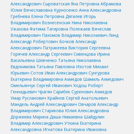
Александрович
Сыроватская Яна Петровна
Абрамова
Юлия Вячеславовна
Курносенко Анна Александровна
Гребнева Елена Петровна
Дягилев Игорь
Владимирович
Вознесенская Нина Николаевна
Ужахова Фатима Тагировна
Полежаев Вячеслав
Владимирович
Пахомов Владимир Николаевич
Линд
Александр Робертович
Бочков Александр
Александрович
Патракеева Виктория Сергеевна
Горячев Александр Сергеевич
Сивенцова Ирина
Васильевна
Шевченко Татьяна Николаевна
Евдокимова Татьяна Павловна
Изотов Михаил
Юрьевич
Сотов Иван Александрович
Сунгурова
Екатерина Владимировна
Ахмедов Шамиль Ахмедович
Омельянчук Сергей Иванович
Ходош Роберт
Геннадьевич
Чрагян Сарибек Суренович
Ахмедов
Умар Русланович
Крайнов Сергей Анатольевич
Мандель Андрей Александрович
Овчаров Александр
Владимирович
Старикова Юлия Александровна
Доржиева Марина Даша-Нимаевна
Шайдулин
Владимир Александрович
Уткина Екатерина
Александровна
Игнатова Екатерина Ивановна