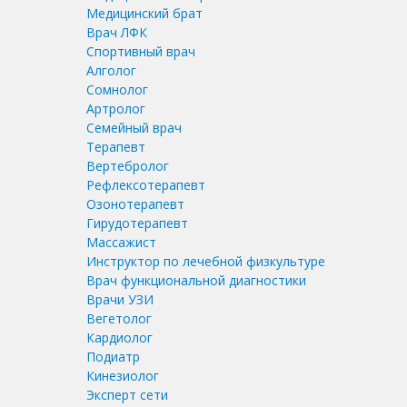
Медицинский брат
Врач ЛФК
Спортивный врач
Алголог
Сомнолог
Артролог
Семейный врач
Терапевт
Вертебролог
Рефлексотерапевт
Озонотерапевт
Гирудотерапевт
Массажист
Инструктор по лечебной физкультуре
Врач функциональной диагностики
Врачи УЗИ
Вегетолог
Кардиолог
Подиатр
Кинезиолог
Эксперт сети