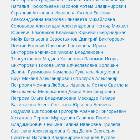
Наталья Прокопьевна
Насонов Артем Владимирович
Скрынник Антонина Ивановна
Ляхова Евгения
Александровна
Малкова Елизавета Михайловна
Соловьева Александра Александровна
Негляд Михаил
Юрьевич
Елховиков Владимир Юрьевич
Берднидцкая
Майя Евгеньевна
Севостьянов Дмитрий Викторович
Почкин Евгений Олегович
Гостищева Ирина
Викторовна
Чиняков Михаил Владленович
Товсултанова Мадина Хасановна
Паромов Игорь
Викторович
Токова Элла Вячеславовна
Волошин
Даниил Рувимович
Камалова Гульнара Фанузовна
Брук Михаил Александрович
Столяров Александр
Петрович
Фомина Любовь Ивановна
Летяго Светлана
Николаевна
Мнацаканова Дарья Александровна
Петрова Ольга Владимировна
Месхадзе Тамара
Васильевна
Азенс Светлана Юрьевна
Беляева
Людмила Викторовна
Григорян Арамаис Григорьевич
Хотджиев Перман Мурадович
Савинов Павел
Владимирович
Леушина Галина Ивановна
Прилепа
Светлана Александровна
Клещ Данил Сергеевич
Синягина Наталья Владимировна
Бачиев Руслан