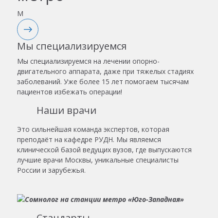
назначено. Предложили сдать
M
анализы в поликлинике, что бы
немного сэкономить, что приятно
удивило. Назначено первичное
Мы специализируемся
лечение. Все рекомендации
доктора выполню . Буду
Мы специализируемся на лечении опорно-
рекомендовать знакомым.
двигательного аппарата, даже при тяжелых стадиях
заболеваний. Уже более 15 лет помогаем тысячам
пациентов избежать операции!
Наши врачи
Это сильнейшая команда экспертов, которая
преподаёт на кафедре РУДН. Мы являемся
клинической базой ведущих вузов, где выпускаются
лучшие врачи Москвы, уникальные специалисты
России и зарубежья.
Стандарты