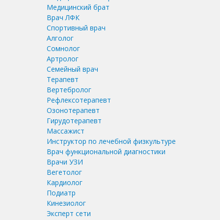
Медицинский брат
Врач ЛФК
Спортивный врач
Алголог
Сомнолог
Артролог
Семейный врач
Терапевт
Вертебролог
Рефлексотерапевт
Озонотерапевт
Гирудотерапевт
Массажист
Инструктор по лечебной физкультуре
Врач функциональной диагностики
Врачи УЗИ
Вегетолог
Кардиолог
Подиатр
Кинезиолог
Эксперт сети