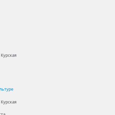
льтуре
ста