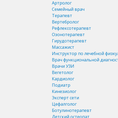
Артролог
Семейный врач
Терапевт
Вертебролог
Рефлексотерапевт
Озонотерапевт
Гирудотерапевт
Массажист
Инструктор по лечебной физку
Врач функциональной диагнос
Врачи УЗИ
Вегетолог
Кардиолог
Подиатр
Кинезиолог
Эксперт сети
Цефалголог
Ботулинотерапевт
Детский остеопат