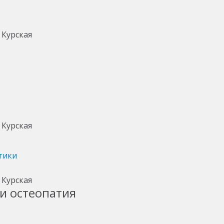
тики
и остеопатия