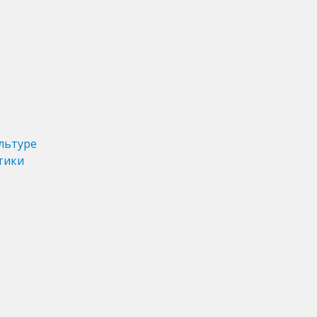
льтуре
тики