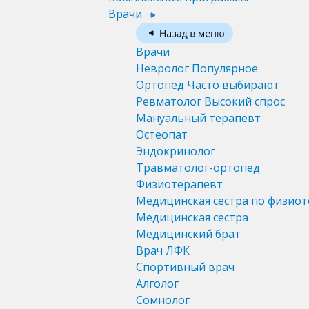
Врачи
Врачи
Невролог
Популярное
Ортопед
Часто выбирают
Ревматолог
Высокий спрос
Мануальный терапевт
Остеопат
Эндокринолог
Травматолог-ортопед
Физиотерапевт
Медицинская сестра по физио
Медицинская сестра
Медицинский брат
Врач ЛФК
Спортивный врач
Алголог
Сомнолог