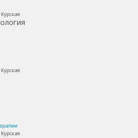
тология
терапии