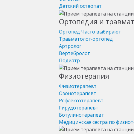
Детский остеопат
Ортопедия и травма
Ортопед
Часто выбирают
Травматолог-ортопед
Артролог
Вертебролог
Подиатр
Физиотерапия
Физиотерапевт
Озонотерапевт
Рефлексотерапевт
Гирудотерапевт
Ботулинотерапевт
Медицинская сестра по физио