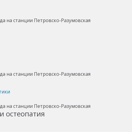
тики
и остеопатия