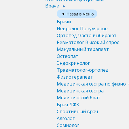
Врачи
Врачи
Невролог
Популярное
Ортопед
Часто выбирают
Ревматолог
Высокий спрос
Мануальный терапевт
Остеопат
Эндокринолог
Травматолог-ортопед
Физиотерапевт
Медицинская сестра по физио
Медицинская сестра
Медицинский брат
Врач ЛФК
Спортивный врач
Алголог
Сомнолог