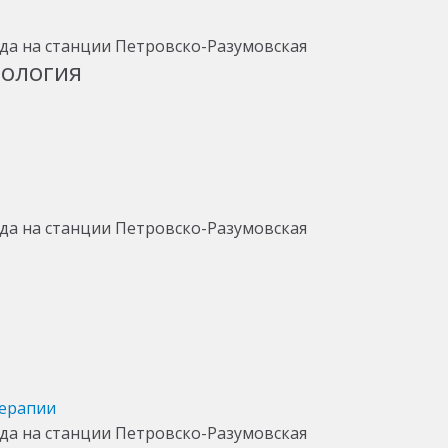
тология
терапии