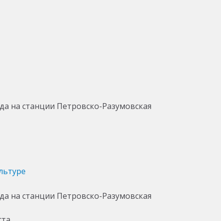
льтуре
ста