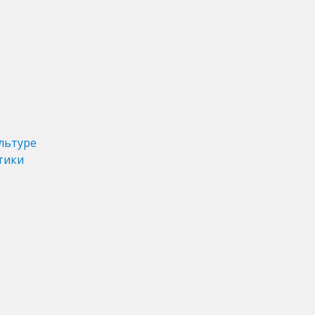
льтуре
тики