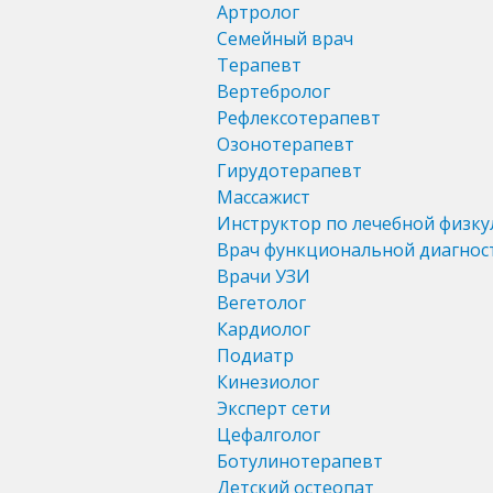
Артролог
Семейный врач
Терапевт
Вертебролог
Рефлексотерапевт
Озонотерапевт
Гирудотерапевт
Массажист
Инструктор по лечебной физку
Врач функциональной диагнос
Врачи УЗИ
Вегетолог
Кардиолог
Подиатр
Кинезиолог
Эксперт сети
Цефалголог
Ботулинотерапевт
Детский остеопат