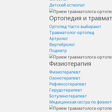
Детский остеопат
Ортопедия и травма
Ортопед
Часто выбирают
Травматолог-ортопед
Артролог
Вертебролог
Подиатр
Физиотерапия
Физиотерапевт
Озонотерапевт
Рефлексотерапевт
Гирудотерапевт
Ботулинотерапевт
Медицинская сестра по физио