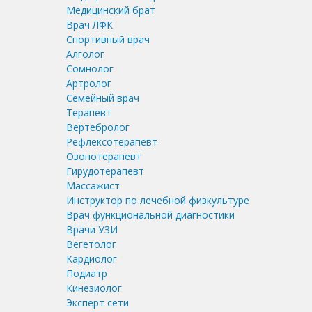
Медицинский брат
Врач ЛФК
Спортивный врач
Алголог
Сомнолог
Артролог
Семейный врач
Терапевт
Вертебролог
Рефлексотерапевт
Озонотерапевт
Гирудотерапевт
Массажист
Инструктор по лечебной физкультуре
Врач функциональной диагностики
Врачи УЗИ
Вегетолог
Кардиолог
Подиатр
Кинезиолог
Эксперт сети