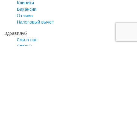
Клиники
Вакансии
Отзывы
Налоговый вычет
ЗдравКлуб
Сми о нас
Статьи
Газета «Медицинский эксперт»
Программа лояльности
Личный кабинет
Почта для общих вопросов
zayavka@zdravclinic.ru
Написать директору
otzyv@zdravclinic.ru
Мы принимаем к оплате:
© 2008-2025. Все права защищены. version 1.3b