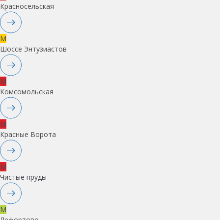
Красносельская
M
Шоссе Энтузиастов
M
Комсомольская
M
Красные Ворота
M
Чистые пруды
M
Лефортово