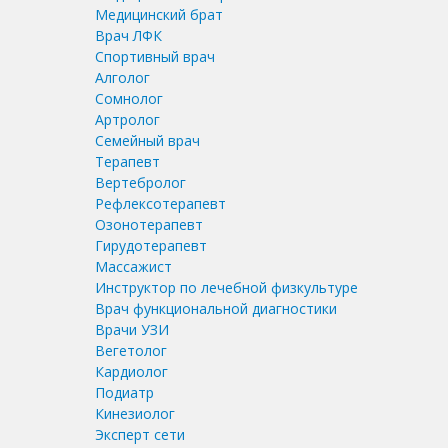
Медицинский брат
Врач ЛФК
Спортивный врач
Алголог
Сомнолог
Артролог
Семейный врач
Терапевт
Вертебролог
Рефлексотерапевт
Озонотерапевт
Гирудотерапевт
Массажист
Инструктор по лечебной физкультуре
Врач функциональной диагностики
Врачи УЗИ
Вегетолог
Кардиолог
Подиатр
Кинезиолог
Эксперт сети