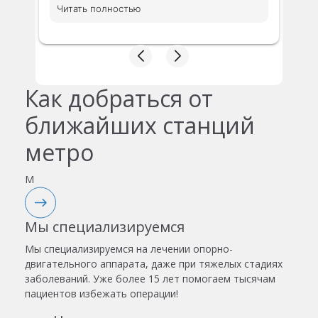
доктора за внимательность. На
Читать полностью
приеме доктор посмотрела
имеющуюся диагностику и дала
свой комментарий. Ответила на
все вопросы понятным языком.
Доктор осмотрела меня полностью
и методом польпации.
Как добраться от
Доназначила диагностику, чтобы
разобраться в моей ситуации.
ближайших станций
Очень понравилось отношение
метро
доктора. Профессионал своего
дела. Ни чего лишнего не было
назначено. Предложили сдать
M
анализы в поликлинике, что бы
немного сэкономить, что приятно
удивило. Назначено первичное
Мы специализируемся
лечение. Все рекомендации
доктора выполню . Буду
Мы специализируемся на лечении опорно-
рекомендовать знакомым.
двигательного аппарата, даже при тяжелых стадиях
заболеваний. Уже более 15 лет помогаем тысячам
пациентов избежать операции!