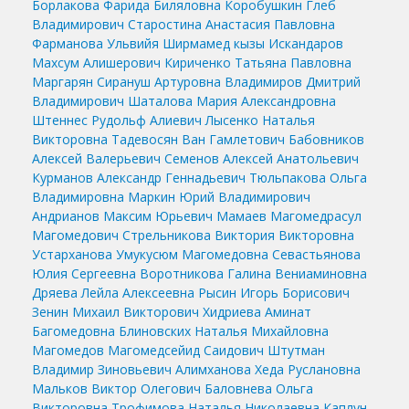
Борлакова Фарида Биляловна
Коробушкин Глеб
Владимирович
Старостина Анастасия Павловна
Фарманова Ульвийя Ширмамед кызы
Искандаров
Махсум Алишерович
Кириченко Татьяна Павловна
Маргарян Сирануш Артуровна
Владимиров Дмитрий
Владимирович
Шаталова Мария Александровна
Штеннес Рудольф Алиевич
Лысенко Наталья
Викторовна
Тадевосян Ван Гамлетович
Бабовников
Алексей Валерьевич
Семенов Алексей Анатольевич
Курманов Александр Геннадьевич
Тюльпакова Ольга
Владимировна
Маркин Юрий Владимирович
Андрианов Максим Юрьевич
Мамаев Магомедрасул
Магомедович
Стрельникова Виктория Викторовна
Устарханова Умукусюм Магомедовна
Севастьянова
Юлия Сергеевна
Воротникова Галина Вениаминовна
Дряева Лейла Алексеевна
Рысин Игорь Борисович
Зенин Михаил Викторович
Хидриева Аминат
Багомедовна
Блиновских Наталья Михайловна
Магомедов Магомедсейид Саидович
Штутман
Владимир Зиновьевич
Алимханова Хеда Руслановна
Мальков Виктор Олегович
Баловнева Ольга
Викторовна
Трофимова Наталья Николаевна
Каплун