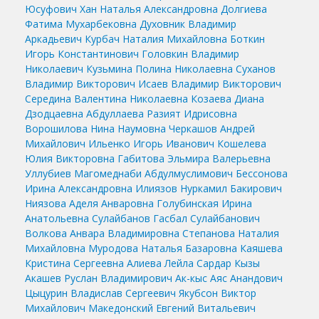
Юсуфович
Хан Наталья Александровна
Долгиева
Фатима Мухарбековна
Духовник Владимир
Аркадьевич
Курбач Наталия Михайловна
Боткин
Игорь Константинович
Головкин Владимир
Николаевич
Кузьмина Полина Николаевна
Суханов
Владимир Викторович
Исаев Владимир Викторович
Середина Валентина Николаевна
Козаева Диана
Дзодцаевна
Абдуллаева Разият Идрисовна
Ворошилова Нина Наумовна
Черкашов Андрей
Михайлович
Ильенко Игорь Иванович
Кошелева
Юлия Викторовна
Габитова Эльмира Валерьевна
Уллубиев Магомеднаби Абдулмуслимович
Бессонова
Ирина Александровна
Илиязов Нуркамил Бакирович
Ниязова Аделя Анваровна
Голубинская Ирина
Анатольевна
Сулайбанов Гасбал Сулайбанович
Волкова Анвара Владимировна
Степанова Наталия
Михайловна
Муродова Наталья Базаровна
Каяшева
Кристина Сергеевна
Алиева Лейла Сардар Кызы
Акашев Руслан Владимирович
Ак-кыс Аяс Анандович
Цыцурин Владислав Сергеевич
Якубсон Виктор
Михайлович
Македонский Евгений Витальевич