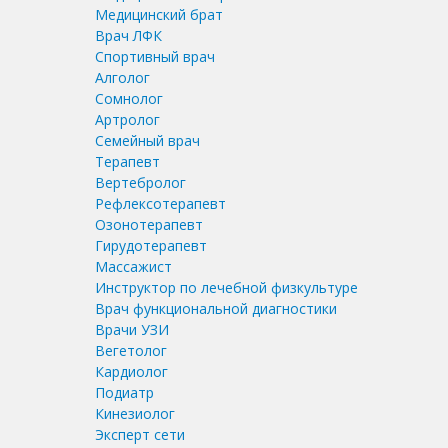
Медицинский брат
Врач ЛФК
Спортивный врач
Алголог
Сомнолог
Артролог
Семейный врач
Терапевт
Вертебролог
Рефлексотерапевт
Озонотерапевт
Гирудотерапевт
Массажист
Инструктор по лечебной физкультуре
Врач функциональной диагностики
Врачи УЗИ
Вегетолог
Кардиолог
Подиатр
Кинезиолог
Эксперт сети