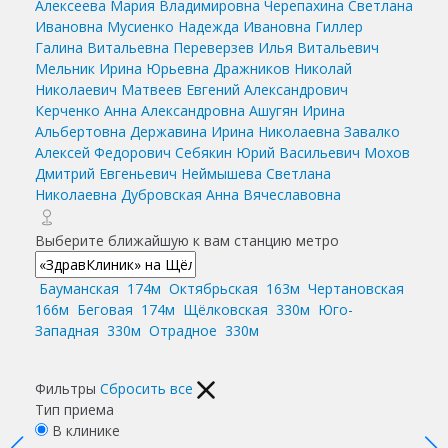
Алексеева Мария Владимировна
Черепахина Светлана
Ивановна
Мусиенко Надежда Ивановна
Гиллер
Галина Витальевна
Переверзев Илья Витальевич
Мельник Ирина Юрьевна
Дражников Николай
Николаевич
Матвеев Евгений Александрович
Керченко Анна Александровна
Ашугян Ирина
Альбертовна
Державина Ирина Николаевна
Завалко
Алексей Федорович
Себякин Юрий Васильевич
Мохов
Дмитрий Евгеньевич
Неймышева Светлана
Николаевна
Дубровская Анна Вячеславовна
Выберите ближайшую к вам станцию метро
Бауманская
174м
Октябрьская
163м
Чертановская
166м
Беговая
174м
Щёлковская
330м
Юго-
Западная
330м
Отрадное
330м
Фильтры
Сбросить все
Тип приема
В клинике