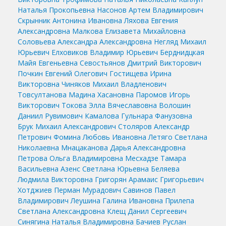
Наталья Прокопьевна
Насонов Артем Владимирович
Скрынник Антонина Ивановна
Ляхова Евгения
Александровна
Малкова Елизавета Михайловна
Соловьева Александра Александровна
Негляд Михаил
Юрьевич
Елховиков Владимир Юрьевич
Берднидцкая
Майя Евгеньевна
Севостьянов Дмитрий Викторович
Почкин Евгений Олегович
Гостищева Ирина
Викторовна
Чиняков Михаил Владленович
Товсултанова Мадина Хасановна
Паромов Игорь
Викторович
Токова Элла Вячеславовна
Волошин
Даниил Рувимович
Камалова Гульнара Фанузовна
Брук Михаил Александрович
Столяров Александр
Петрович
Фомина Любовь Ивановна
Летяго Светлана
Николаевна
Мнацаканова Дарья Александровна
Петрова Ольга Владимировна
Месхадзе Тамара
Васильевна
Азенс Светлана Юрьевна
Беляева
Людмила Викторовна
Григорян Арамаис Григорьевич
Хотджиев Перман Мурадович
Савинов Павел
Владимирович
Леушина Галина Ивановна
Прилепа
Светлана Александровна
Клещ Данил Сергеевич
Синягина Наталья Владимировна
Бачиев Руслан