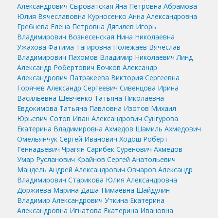
Александрович
Сыроватская Яна Петровна
Абрамова
Юлия Вячеславовна
Курносенко Анна Александровна
Гребнева Елена Петровна
Дягилев Игорь
Владимирович
Вознесенская Нина Николаевна
Ужахова Фатима Тагировна
Полежаев Вячеслав
Владимирович
Пахомов Владимир Николаевич
Линд
Александр Робертович
Бочков Александр
Александрович
Патракеева Виктория Сергеевна
Горячев Александр Сергеевич
Сивенцова Ирина
Васильевна
Шевченко Татьяна Николаевна
Евдокимова Татьяна Павловна
Изотов Михаил
Юрьевич
Сотов Иван Александрович
Сунгурова
Екатерина Владимировна
Ахмедов Шамиль Ахмедович
Омельянчук Сергей Иванович
Ходош Роберт
Геннадьевич
Чрагян Сарибек Суренович
Ахмедов
Умар Русланович
Крайнов Сергей Анатольевич
Мандель Андрей Александрович
Овчаров Александр
Владимирович
Старикова Юлия Александровна
Доржиева Марина Даша-Нимаевна
Шайдулин
Владимир Александрович
Уткина Екатерина
Александровна
Игнатова Екатерина Ивановна