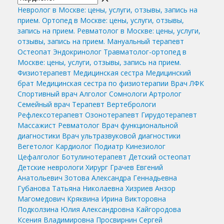
Невролог в Москве: цены, услуги, отзывы, запись на
прием.
Ортопед в Москве: цены, услуги, отзывы,
запись на прием.
Ревматолог в Москве: цены, услуги,
отзывы, запись на прием.
Мануальный терапевт
Остеопат
Эндокринолог
Травматолог-ортопед в
Москве: цены, услуги, отзывы, запись на прием.
Физиотерапевт
Медицинская сестра
Медицинский
брат
Медицинская сестра по физиотерапии
Врач ЛФК
Спортивный врач
Алголог
Сомнологи
Артролог
Семейный врач
Терапевт
Вертебрологи
Рефлексотерапевт
Озонотерапевт
Гирудотерапевт
Массажист
Ревматолог
Врач функциональной
диагностики
Врач ультразвуковой диагностики
Вегетолог
Кардиолог
Подиатр
Кинезиолог
Цефалголог
Ботулинотерапевт
Детский остеопат
Детские неврологи
Хирург
Грачев Евгений
Анатольевич
Зотова Александра Геннадьевна
Губанова Татьяна Николаевна
Хизриев Анзор
Магомедович
Кряквина Ирина Викторовна
Подколзина Юлия Александровна
Кайгородова
Ксения Владимировна
Просвирнин Сергей