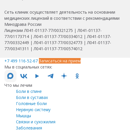
Сеть клиник осуществляет деятельность на основании
медицинских лицензий в соответствии с рекомендациями
Минздрава России
Лицензии Л041-01137-77/00321275 | Л041-01137-
77/01173714 | Л041-01137-77/00334012 | Л041-01137-
77/00332449 | Л041-01137-77/00324773 | Л041-01137-
77/00341311 | Л041-01137-77/00574012
+7 499 116-52-67
Записаться на прием
Мы в социальных сетях:
Что мы лечим
Боли в спине
Боли в суставах
Головные боли
Нервную систему
Мышцы
Связки и сухожилия
Заболевания