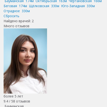
Бауманская
174м
Октябрьская
163м
Чертановская
166м
Беговая
174м
Щёлковская
330м
Юго-Западная
330м
Отрадное
330м
Сбросить
Найдено врачей:
2
Много отзывов
более 5 лет
9.4 /
58
отзывов
Бауманская