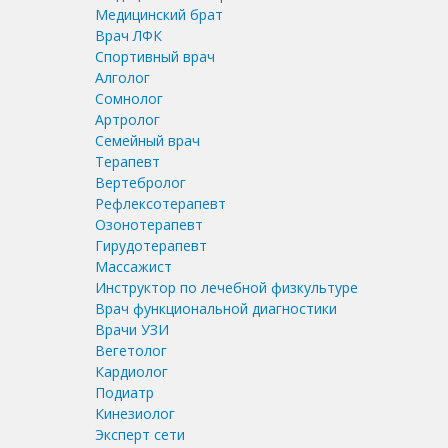
Медицинский брат
Врач ЛФК
Спортивный врач
Алголог
Сомнолог
Артролог
Семейный врач
Терапевт
Вертебролог
Рефлексотерапевт
Озонотерапевт
Гирудотерапевт
Массажист
Инструктор по лечебной физкультуре
Врач функциональной диагностики
Врачи УЗИ
Вегетолог
Кардиолог
Подиатр
Кинезиолог
Эксперт сети