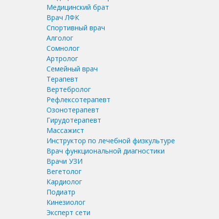
Медицинский брат
Врач ЛФК
Спортивный врач
Алголог
Сомнолог
Артролог
Семейный врач
Терапевт
Вертебролог
Рефлексотерапевт
Озонотерапевт
Гирудотерапевт
Массажист
Инструктор по лечебной физкультуре
Врач функциональной диагностики
Врачи УЗИ
Вегетолог
Кардиолог
Подиатр
Кинезиолог
Эксперт сети