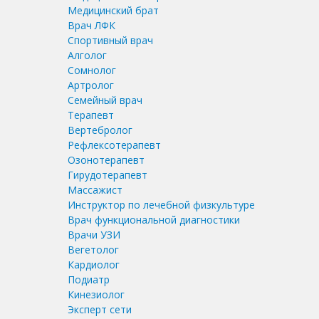
Медицинский брат
Врач ЛФК
Спортивный врач
Алголог
Сомнолог
Артролог
Семейный врач
Терапевт
Вертебролог
Рефлексотерапевт
Озонотерапевт
Гирудотерапевт
Массажист
Инструктор по лечебной физкультуре
Врач функциональной диагностики
Врачи УЗИ
Вегетолог
Кардиолог
Подиатр
Кинезиолог
Эксперт сети