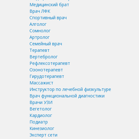
Медицинский брат
Врач ЛФК
Спортивный врач
Алголог
Сомнолог
Артролог
Семейный врач
Терапевт
Вертебролог
Рефлексотерапевт
Озонотерапевт
Гирудотерапевт
Массажист
Инструктор по лечебной физкультуре
Врач функциональной диагностики
Врачи УЗИ
Вегетолог
Кардиолог
Подиатр
Кинезиолог
Эксперт сети