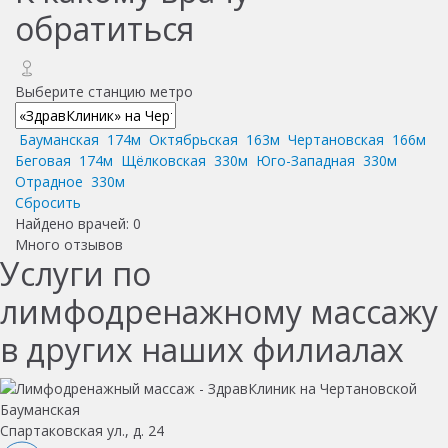
обратиться
Выберите станцию метро
Бауманская
174м
Октябрьская
163м
Чертановская
166м
Беговая
174м
Щёлковская
330м
Юго-Западная
330м
Отрадное
330м
Сбросить
Найдено врачей:
0
Много отзывов
Услуги по
лимфодренажному массажу
в других наших филиалах
Бауманская
Спартаковская ул., д. 24