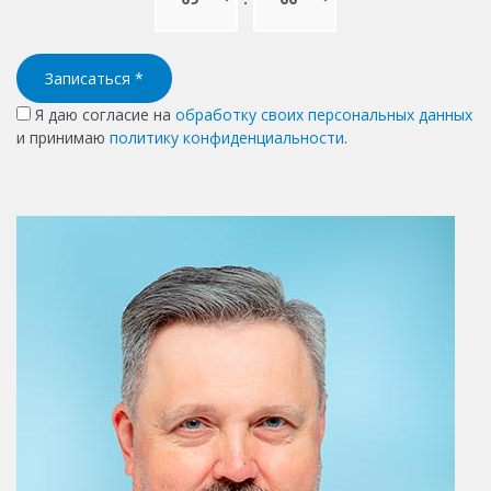
5.0
из 5
На основе
9 004
оценок
Анна К.
8 августа 2026
Курманов А.Г. Специалист очень достойный.
Была на консультации в болью в руке,
тяжело поднимать, врач назначил все
необходимое лечение сразу, просил дождать
анализы несколько показателей, на
повторном приеме скорректировал лечение
с учетом показателей. В клинике с
вниманием относятся, следят за записью.