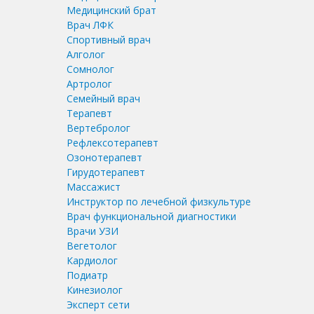
Медицинский брат
Врач ЛФК
Спортивный врач
Алголог
Сомнолог
Артролог
Семейный врач
Терапевт
Вертебролог
Рефлексотерапевт
Озонотерапевт
Гирудотерапевт
Массажист
Инструктор по лечебной физкультуре
Врач функциональной диагностики
Врачи УЗИ
Вегетолог
Кардиолог
Подиатр
Кинезиолог
Эксперт сети