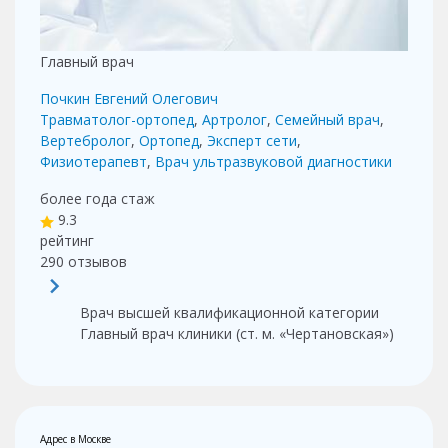
Записаться на
консультацию к врачу
Вы можете позвонить по телефону
+7 499 116-52-67
или
оставить свои данные ниже, и мы перезвоним вам для
уточнения деталей!
* Наш сотрудник свяжется с Вами в удобное Вам время:
:
Записаться
*