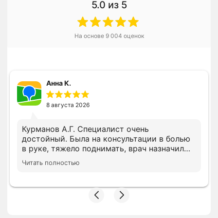
5.0
из 5
На основе
9 004
оценок
Анна К.
8 августа 2026
Курманов А.Г. Специалист очень
достойный. Была на консультации в болью
в руке, тяжело поднимать, врач назначил
все необходимое лечение сразу, просил
Читать полностью
дождать анализы несколько показателей,
на повторном приеме скорректировал
лечение с учетом показателей. В клинике с
вниманием относятся, следят за записью.