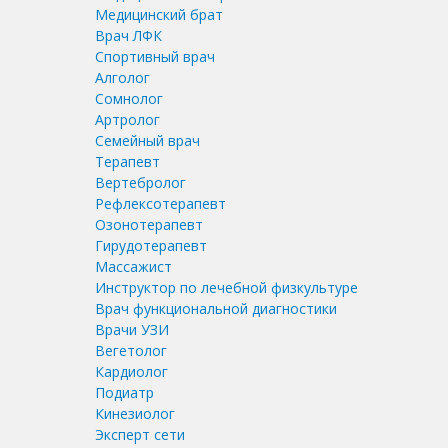
Медицинский брат
Врач ЛФК
Спортивный врач
Алголог
Сомнолог
Артролог
Семейный врач
Терапевт
Вертебролог
Рефлексотерапевт
Озонотерапевт
Гирудотерапевт
Массажист
Инструктор по лечебной физкультуре
Врач функциональной диагностики
Врачи УЗИ
Вегетолог
Кардиолог
Подиатр
Кинезиолог
Эксперт сети