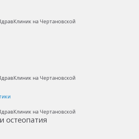
тики
и остеопатия