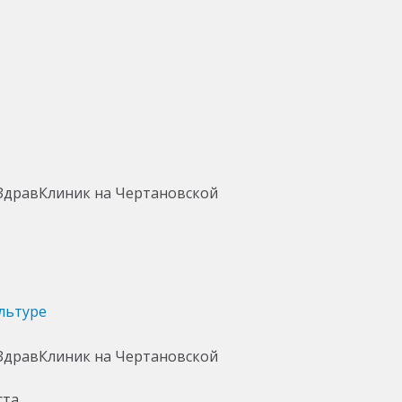
льтуре
ста