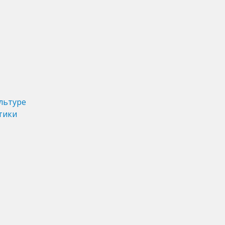
льтуре
тики