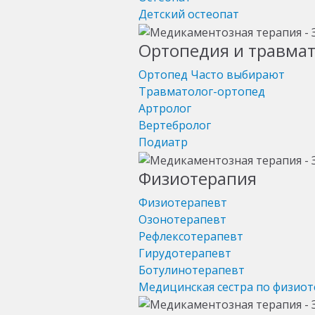
Детский остеопат
Ортопедия и травма
Ортопед
Часто выбирают
Травматолог-ортопед
Артролог
Вертебролог
Подиатр
Физиотерапия
Физиотерапевт
Озонотерапевт
Рефлексотерапевт
Гирудотерапевт
Ботулинотерапевт
Медицинская сестра по физио