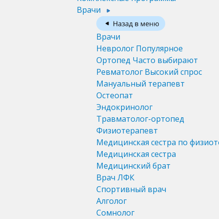
Врачи
Врачи
Невролог
Популярное
Ортопед
Часто выбирают
Ревматолог
Высокий спрос
Мануальный терапевт
Остеопат
Эндокринолог
Травматолог-ортопед
Физиотерапевт
Медицинская сестра по физио
Медицинская сестра
Медицинский брат
Врач ЛФК
Спортивный врач
Алголог
Сомнолог