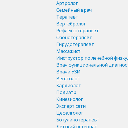
Артролог
Семейный врач
Терапевт
Вертебролог
Рефлексотерапевт
Озонотерапевт
Гирудотерапевт
Массажист
Инструктор по лечебной физку
Врач функциональной диагнос
Врачи УЗИ
Вегетолог
Кардиолог
Подиатр
Кинезиолог
Эксперт сети
Цефалголог
Ботулинотерапевт
Детский остеопат