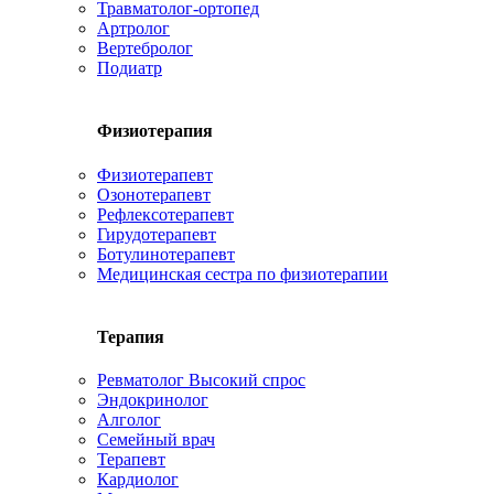
Травматолог-ортопед
Артролог
Вертебролог
Подиатр
Физиотерапия
Физиотерапевт
Озонотерапевт
Рефлексотерапевт
Гирудотерапевт
Ботулинотерапевт
Медицинская сестра по физиотерапии
Терапия
Ревматолог
Высокий спрос
Эндокринолог
Алголог
Семейный врач
Терапевт
Кардиолог