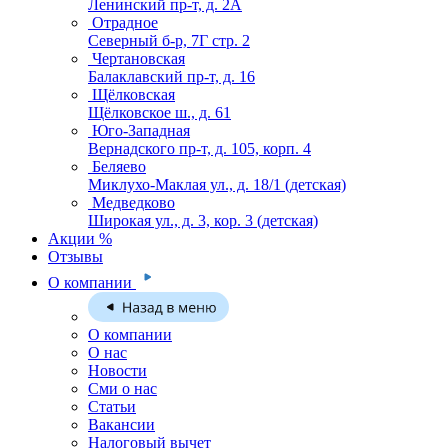
Ленинский пр-т, д. 2А
Отрадное
Северный б-р, 7Г стр. 2
Чертановская
Балаклавский пр-т, д. 16
Щёлковская
Щёлковское ш., д. 61
Юго-Западная
Вернадского пр-т, д. 105, корп. 4
Беляево
Миклухо-Маклая ул., д. 18/1
(детская)
Медведково
Широкая ул., д. 3, кор. 3
(детская)
Акции %
Отзывы
О компании
О компании
О нас
Новости
Сми о нас
Статьи
Вакансии
Налоговый вычет