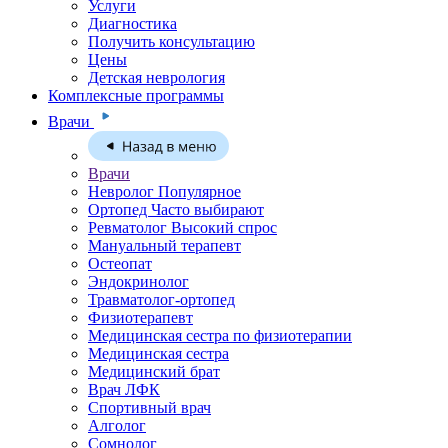
Услуги
Диагностика
Получить консультацию
Цены
Детская неврология
Комплексные программы
Врачи
Врачи
Невролог
Популярное
Ортопед
Часто выбирают
Ревматолог
Высокий спрос
Мануальный терапевт
Остеопат
Эндокринолог
Травматолог-ортопед
Физиотерапевт
Медицинская сестра по физиотерапии
Медицинская сестра
Медицинский брат
Врач ЛФК
Спортивный врач
Алголог
Сомнолог