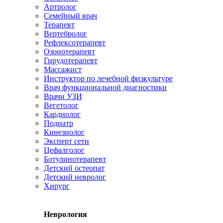
Артролог
Семейный врач
Терапевт
Вертебролог
Рефлексотерапевт
Озонотерапевт
Гирудотерапевт
Массажист
Инструктор по лечебной физкультуре
Врач функциональной диагностики
Врачи УЗИ
Вегетолог
Кардиолог
Подиатр
Кинезиолог
Эксперт сети
Цефалголог
Ботулинотерапевт
Детский остеопат
Детский невролог
Хирург
Неврология