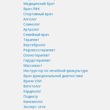
Медицинский брат
Врач ЛФК
Спортивный врач
Алголог
Сомнолог
Артролог
Семейный врач
Терапевт
Вертебролог
Рефлексотерапевт
Озонотерапевт
Гирудотерапевт
Массажист
Инструктор по лечебной физкультуре
Врач функциональной диагностики
Врачи УЗИ
Вегетолог
Кардиолог
Подиатр
Кинезиолог
Эксперт сети