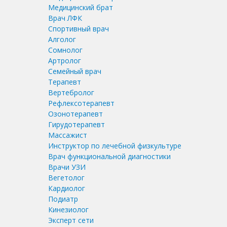
Медицинский брат
Врач ЛФК
Спортивный врач
Алголог
Сомнолог
Артролог
Семейный врач
Терапевт
Вертебролог
Рефлексотерапевт
Озонотерапевт
Гирудотерапевт
Массажист
Инструктор по лечебной физкультуре
Врач функциональной диагностики
Врачи УЗИ
Вегетолог
Кардиолог
Подиатр
Кинезиолог
Эксперт сети