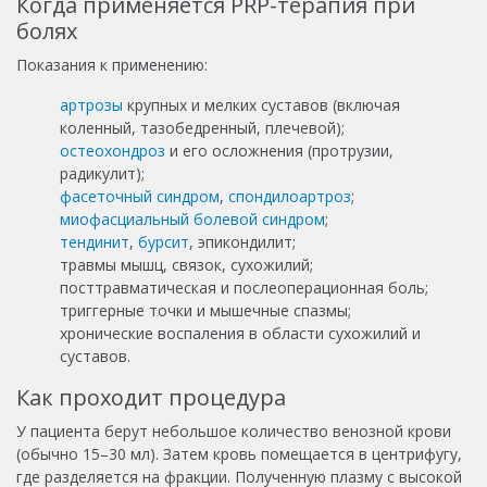
Когда применяется PRP-терапия при
болях
Показания к применению:
артрозы
крупных и мелких суставов (включая
коленный, тазобедренный, плечевой);
остеохондроз
и его осложнения (протрузии,
радикулит);
фасеточный синдром
,
спондилоартроз
;
миофасциальный болевой синдром
;
тендинит
,
бурсит
, эпикондилит;
травмы мышц, связок, сухожилий;
посттравматическая и послеоперационная боль;
триггерные точки и мышечные спазмы;
хронические воспаления в области сухожилий и
суставов.
Как проходит процедура
У пациента берут небольшое количество венозной крови
(обычно 15–30 мл). Затем кровь помещается в центрифугу,
где разделяется на фракции. Полученную плазму с высокой