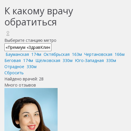
К какому врачу
обратиться
Выберите станцию метро
Бауманская
174м
Октябрьская
163м
Чертановская
166м
Беговая
174м
Щёлковская
330м
Юго-Западная
330м
Отрадное
330м
Сбросить
Найдено врачей:
28
Много отзывов