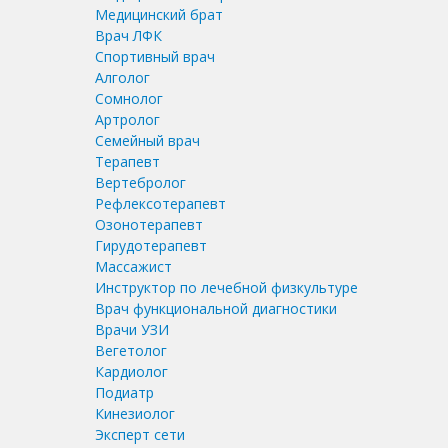
Медицинский брат
Врач ЛФК
Спортивный врач
Алголог
Сомнолог
Артролог
Семейный врач
Терапевт
Вертебролог
Рефлексотерапевт
Озонотерапевт
Гирудотерапевт
Массажист
Инструктор по лечебной физкультуре
Врач функциональной диагностики
Врачи УЗИ
Вегетолог
Кардиолог
Подиатр
Кинезиолог
Эксперт сети