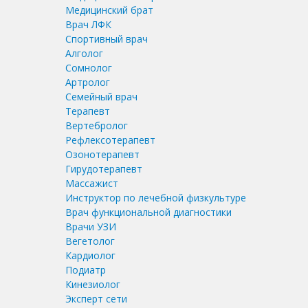
Медицинский брат
Врач ЛФК
Спортивный врач
Алголог
Сомнолог
Артролог
Семейный врач
Терапевт
Вертебролог
Рефлексотерапевт
Озонотерапевт
Гирудотерапевт
Массажист
Инструктор по лечебной физкультуре
Врач функциональной диагностики
Врачи УЗИ
Вегетолог
Кардиолог
Подиатр
Кинезиолог
Эксперт сети