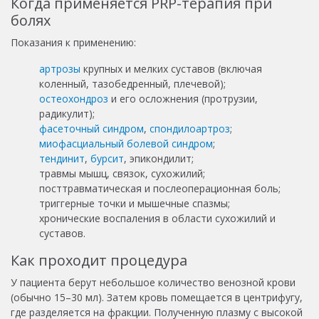
Когда применяется PRP-терапия при
болях
Показания к применению:
артрозы
крупных и мелких суставов (включая
коленный, тазобедренный, плечевой);
остеохондроз
и его осложнения (протрузии,
радикулит);
фасеточный синдром
,
спондилоартроз
;
миофасциальный болевой синдром
;
тендинит
,
бурсит
, эпикондилит;
травмы мышц, связок, сухожилий;
посттравматическая и послеоперационная боль;
триггерные точки и мышечные спазмы;
хронические воспаления в области сухожилий и
суставов.
Как проходит процедура
У пациента берут небольшое количество венозной крови
(обычно 15–30 мл). Затем кровь помещается в центрифугу,
где разделяется на фракции. Полученную плазму с высокой