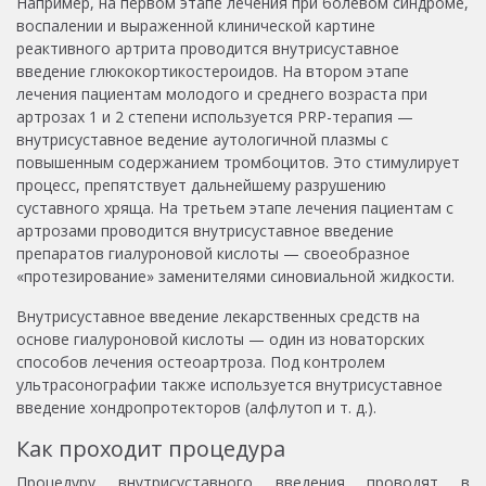
Например, на первом этапе лечения при болевом синдроме,
воспалении и выраженной клинической картине
реактивного артрита проводится внутрисуставное
введение глюкокортикостероидов. На втором этапе
лечения пациентам молодого и среднего возраста при
артрозах 1 и 2 степени используется PRP-терапия —
внутрисуставное ведение аутологичной плазмы с
повышенным содержанием тромбоцитов. Это стимулирует
процесс, препятствует дальнейшему разрушению
суставного хряща. На третьем этапе лечения пациентам с
артрозами проводится внутрисуставное введение
препаратов гиалуроновой кислоты — своеобразное
«протезирование» заменителями синовиальной жидкости.
Внутрисуставное введение лекарственных средств на
основе гиалуроновой кислоты — один из новаторских
способов лечения остеоартроза. Под контролем
ультрасонографии также используется внутрисуставное
введение хондропротекторов (алфлутоп и т. д.).
Как проходит процедура
Процедуру внутрисуставного введения проводят в