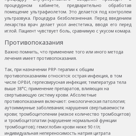
процедурном кабинете, предварительно обработав
помещение ультрафиолетом. Это делается под контролем
ультразвука. Процедура безболезненная. Перед введением
лекарства врач делает укол анестетика, вводя его перед
иглой. Пациент чувствует боль, сравнимую с укусом комара.
Противопоказания
Важно помнить, что применение того или иного метода
лечения имеет противопоказания.
Так, при назначении PRP-терапии к общим
противопоказаниям относятся: острая инфекция, в том
числе ОРВИ, герпесвирусная инфекция; температура тела
выше 38°С; применение препаратов, влияющих на
свертывающую систему крови. Абсолютные
противопоказания включают: онкологическая патология;
аутоиммунные заболевания; нарушения свертываемости
крови; тромбоцитопении (низкое количество тромбоцитов)
и тромбоцитопатии (нарушение нормальной функции
тромбоцитов); гемоглобин крови ниже 90 г/л;
индивидуальная непереносимость натрия цитрата