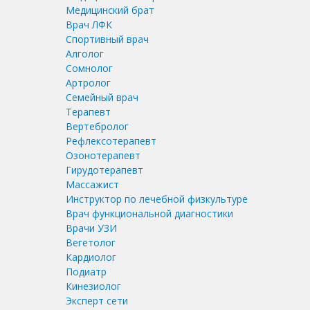
Медицинский брат
Врач ЛФК
Спортивный врач
Алголог
Сомнолог
Артролог
Семейный врач
Терапевт
Вертебролог
Рефлексотерапевт
Озонотерапевт
Гирудотерапевт
Массажист
Инструктор по лечебной физкультуре
Врач функциональной диагностики
Врачи УЗИ
Вегетолог
Кардиолог
Подиатр
Кинезиолог
Эксперт сети