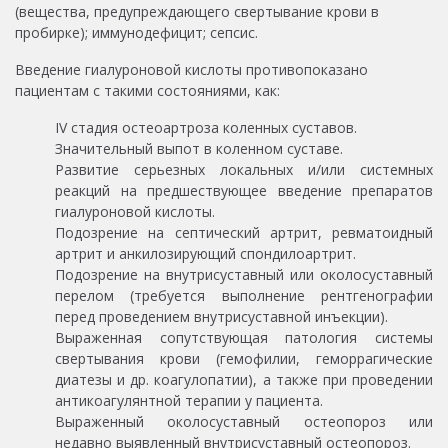
(вещества, предупреждающего свертывание крови в
пробирке); иммунодефицит; сепсис.
Введение гиалуроновой кислоты противопоказано
пациентам с такими состояниями, как:
IV стадия остеоартроза коленных суставов.
Значительный выпот в коленном суставе.
Развитие серьезных локальных и/или системных
реакций на предшествующее введение препаратов
гиалуроновой кислоты.
Подозрение на септический артрит, ревматоидный
артрит и анкилозирующий спондилоартрит.
Подозрение на внутрисуставный или околосуставный
перелом (требуется выполнение рентгенографии
перед проведением внутрисуставной инъекции).
Выраженная сопутствующая патология системы
свертывания крови (гемофилии, геморрагические
диатезы и др. коагулопатии), а также при проведении
антикоагулянтной терапии у пациента.
Выраженный околосуставный остеопороз или
недавно выявленный внутрисуставный остеопороз.