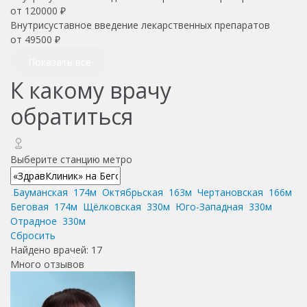
от
120000
₽
Внутрисуставное введение лекарственных препаратов
от
49500
₽
Показать все
К какому врачу
обратиться
Выберите станцию метро
Бауманская
174м
Октябрьская
163м
Чертановская
166м
Беговая
174м
Щёлковская
330м
Юго-Западная
330м
Отрадное
330м
Сбросить
Найдено врачей:
17
Много отзывов