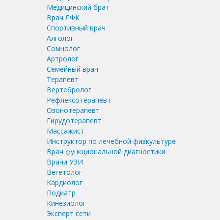
Медицинский брат
Врач ЛФК
Спортивный врач
Алголог
Сомнолог
Артролог
Семейный врач
Терапевт
Вертебролог
Рефлексотерапевт
Озонотерапевт
Гирудотерапевт
Массажист
Инструктор по лечебной физкультуре
Врач функциональной диагностики
Врачи УЗИ
Вегетолог
Кардиолог
Подиатр
Кинезиолог
Эксперт сети