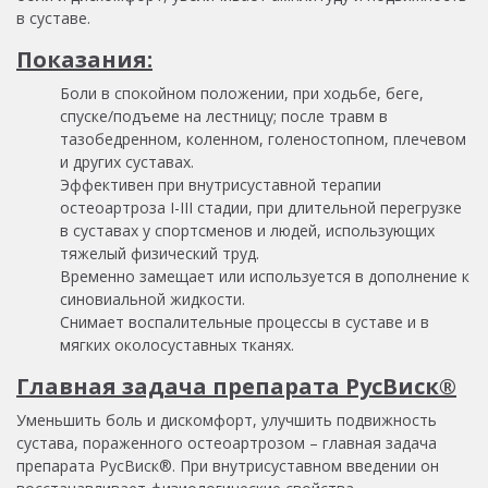
в суставе.
Показания:
Боли в спокойном положении, при ходьбе, беге,
спуске/подъеме на лестницу; после травм в
тазобедренном, коленном, голеностопном, плечевом
и других суставах.
Эффективен при внутрисуставной терапии
остеоартроза I-III стадии, при длительной перегрузке
в суставах у спортсменов и людей, использующих
тяжелый физический труд.
Временно замещает или используется в дополнение к
синовиальной жидкости.
Снимает воспалительные процессы в суставе и в
мягких околосуставных тканях.
Главная задача препарата РусВиск®
Уменьшить боль и дискомфорт, улучшить подвижность
сустава, пораженного остеоартрозом – главная задача
препарата РусВиск®. При внутрисуставном введении он