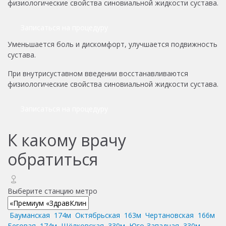
физиологические свойства синовиальной жидкости сустава.
Записаться на процедуру
Уменьшается боль и дискомфорт, улучшается подвижность
сустава.
При внутрисуставном введении восстанавливаются
физиологические свойства синовиальной жидкости сустава.
Записаться на процедуру
К какому врачу
обратиться
Выберите станцию метро
Бауманская
174м
Октябрьская
163м
Чертановская
166м
Беговая
174м
Щёлковская
330м
Юго-Западная
330м