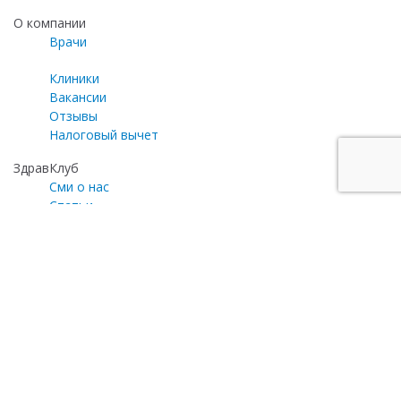
О компании
Врачи
Клиники
Вакансии
Отзывы
Налоговый вычет
ЗдравКлуб
Сми о нас
Статьи
Газета «Медицинский эксперт»
Программа лояльности
Личный кабинет
Почта для общих вопросов
zayavka@zdravclinic.ru
Написать директору
otzyv@zdravclinic.ru
Мы принимаем к оплате: