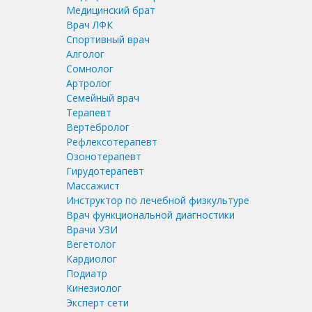
Медицинский брат
Врач ЛФК
Спортивный врач
Алголог
Сомнолог
Артролог
Семейный врач
Терапевт
Вертебролог
Рефлексотерапевт
Озонотерапевт
Гирудотерапевт
Массажист
Инструктор по лечебной физкультуре
Врач функциональной диагностики
Врачи УЗИ
Вегетолог
Кардиолог
Подиатр
Кинезиолог
Эксперт сети