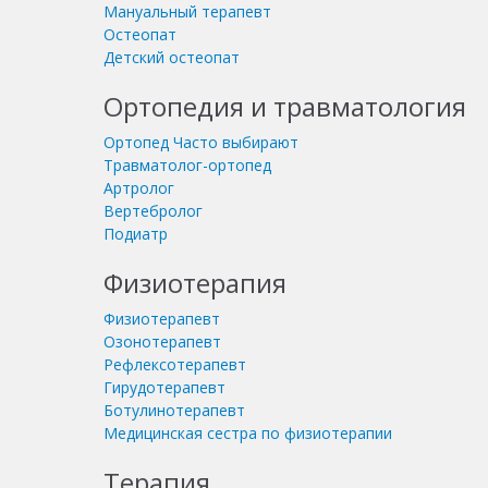
Мануальный терапевт
Остеопат
Детский остеопат
Ортопедия и травматология
Ортопед
Часто выбирают
Травматолог-ортопед
Артролог
Вертебролог
Подиатр
Физиотерапия
Физиотерапевт
Озонотерапевт
Рефлексотерапевт
Гирудотерапевт
Ботулинотерапевт
Медицинская сестра по физиотерапии
Терапия