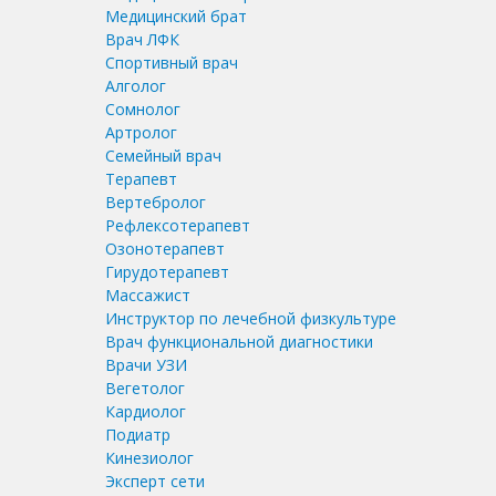
Медицинский брат
Врач ЛФК
Спортивный врач
Алголог
Сомнолог
Артролог
Семейный врач
Терапевт
Вертебролог
Рефлексотерапевт
Озонотерапевт
Гирудотерапевт
Массажист
Инструктор по лечебной физкультуре
Врач функциональной диагностики
Врачи УЗИ
Вегетолог
Кардиолог
Подиатр
Кинезиолог
Эксперт сети