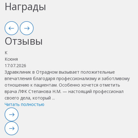
Награды
Отзывы
К
А
Ксюня
А
17.07.2026
14
Здравклиник в Отрадном вызывает положительные
З
впечатления благодаря профессионализму и заботливому
По
отношению к пациентам. Особенно хочется отметить
р
врача ЛФК Степанова Н.М. — настоящий профессионал
своего дела, который
...
Читать полностью