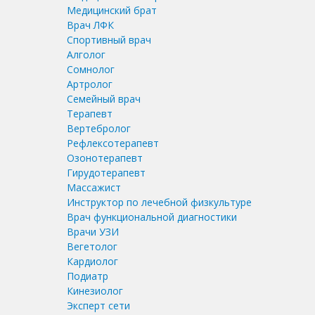
Медицинский брат
Врач ЛФК
Спортивный врач
Алголог
Сомнолог
Артролог
Семейный врач
Терапевт
Вертебролог
Рефлексотерапевт
Озонотерапевт
Гирудотерапевт
Массажист
Инструктор по лечебной физкультуре
Врач функциональной диагностики
Врачи УЗИ
Вегетолог
Кардиолог
Подиатр
Кинезиолог
Эксперт сети