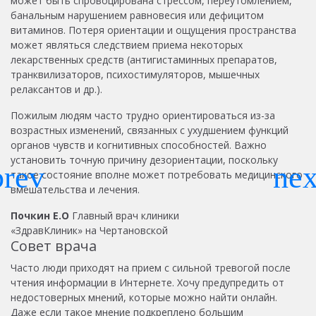
может быть спровоцирована стрессом, переутомлением,
банальным нарушением равновесия или дефицитом
витаминов. Потеря ориентации и ощущения пространства
может являться следствием приема некоторых
лекарственных средств (антигистаминных препаратов,
транквилизаторов, психостимуляторов, мышечных
релаксантов и др.).
Пожилым людям часто трудно ориентироваться из-за
возрастных изменений, связанных с ухудшением функций
органов чувств и когнитивных способностей. Важно
установить точную причину дезориентации, поскольку
такое состояние вполне может потребовать медицинского
вмешательства и лечения.
Почкин Е.О
Главный врач клиники
«ЗдравКлиник» на Чертановской
Совет врача
Часто люди приходят на прием с сильной тревогой после
чтения информации в Интернете. Хочу предупредить от
недостоверных мнений, которые можно найти онлайн.
Даже если такое мнение подкреплено большим