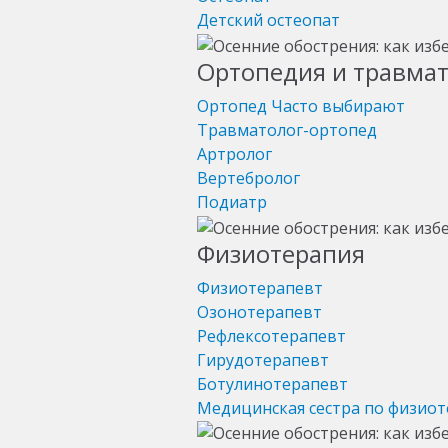
Детский остеопат
Ортопедия и травма
Ортопед
Часто выбирают
Травматолог-ортопед
Артролог
Вертебролог
Подиатр
Физиотерапия
Физиотерапевт
Озонотерапевт
Рефлексотерапевт
Гирудотерапевт
Ботулинотерапевт
Медицинская сестра по физио