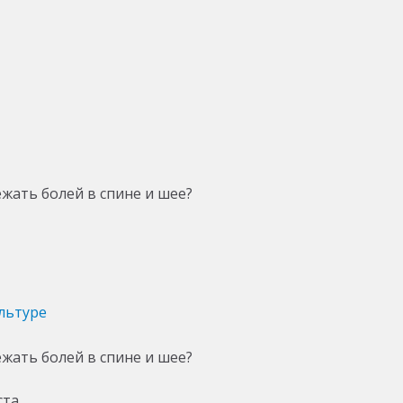
льтуре
ста