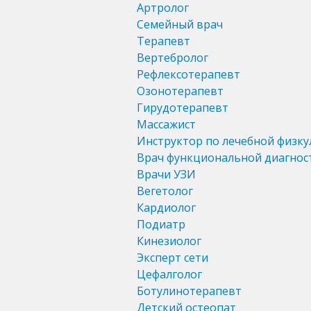
Артролог
Семейный врач
Терапевт
Вертебролог
Рефлексотерапевт
Озонотерапевт
Гирудотерапевт
Массажист
Инструктор по лечебной физку
Врач функциональной диагнос
Врачи УЗИ
Вегетолог
Кардиолог
Подиатр
Кинезиолог
Эксперт сети
Цефалголог
Ботулинотерапевт
Детский остеопат