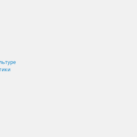
льтуре
тики