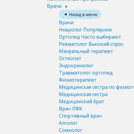
Врачи
Врачи
Невролог
Популярное
Ортопед
Часто выбирают
Ревматолог
Высокий спрос
Мануальный терапевт
Остеопат
Эндокринолог
Травматолог-ортопед
Физиотерапевт
Медицинская сестра по физио
Медицинская сестра
Медицинский брат
Врач ЛФК
Спортивный врач
Алголог
Сомнолог