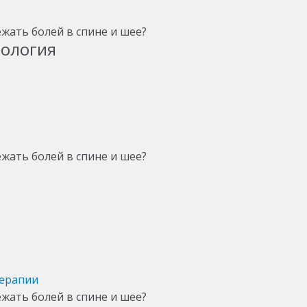
тология
терапии