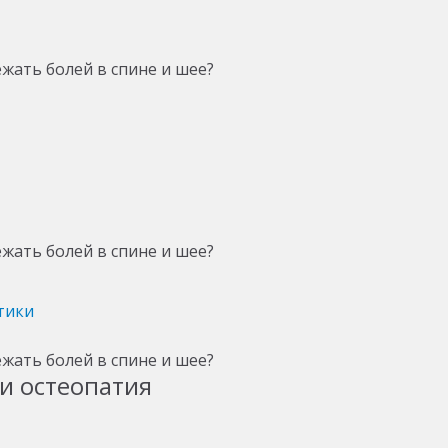
тики
и остеопатия